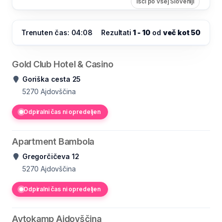
Išči po vsej Sloveniji
Trenuten čas: 04:08
Rezultati
1 - 10
od
več kot 50
Gold Club Hotel & Casino
Goriška cesta 25
5270
Ajdovščina
Odpiralni čas ni opredeljen
Apartment Bambola
Gregorčičeva 12
5270
Ajdovščina
Odpiralni čas ni opredeljen
Avtokamp Ajdovščina