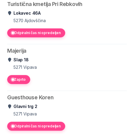
Turistična kmetija Pri Rebkovih
Lokavec 46A
5270
Ajdovščina
Odpiralni čas ni opredeljen
Majerija
Slap 18
5271
Vipava
Zaprto
Guesthouse Koren
Glavni trg 2
5271
Vipava
Odpiralni čas ni opredeljen