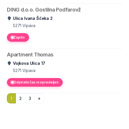
DING d.o.o. Gostilna Podfarovž
Ulica Ivana Ščeka 2
5271
Vipava
Zaprto
Apartment Thomas
Vojkova Ulica 17
5271
Vipava
Odpiralni čas ni opredeljen
1
2
3
»