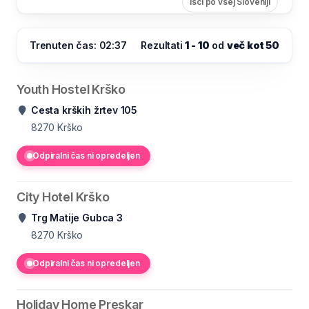
Išči po vsej Sloveniji
Trenuten čas: 02:37
Rezultati
1 - 10
od
več kot 50
Youth Hostel Krško
Cesta krških žrtev 105
8270
Krško
Odpiralni čas ni opredeljen
City Hotel Krško
Trg Matije Gubca 3
8270
Krško
Odpiralni čas ni opredeljen
Holiday Home Preskar