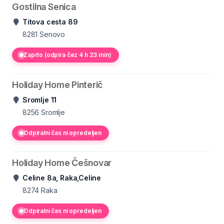
Gostilna Senica
Titova cesta 89
8281
Senovo
Zaprto (odpira čez 4 h 23 min)
Holiday Home Pinterič
Sromlje 11
8256
Sromlje
Odpiralni čas ni opredeljen
Holiday Home Češnovar
Celine 8a, Raka,Celine
8274
Raka
Odpiralni čas ni opredeljen