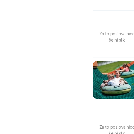
Za to poslovalnic
še ni slik
Za to poslovalnic
še ni slik