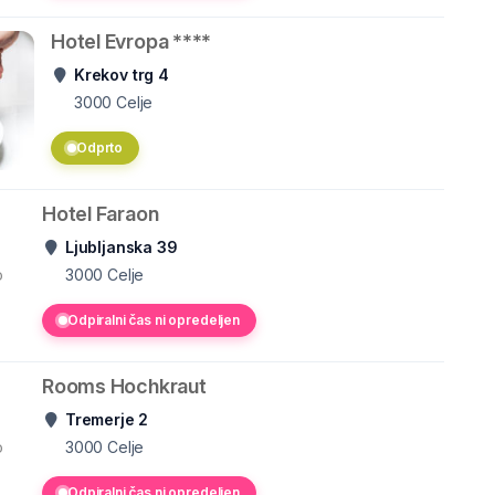
Hotel Evropa ****
Krekov trg 4
3000
Celje
Odprto
Hotel Faraon
Ljubljanska 39
o
3000
Celje
Odpiralni čas ni opredeljen
Rooms Hochkraut
Tremerje 2
o
3000
Celje
Odpiralni čas ni opredeljen