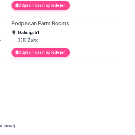
Odpiralni čas ni opredeljen
Podpecan Farm Rooms
Galicija 51
o
3310
Žalec
Odpiralni čas ni opredeljen
informacij.