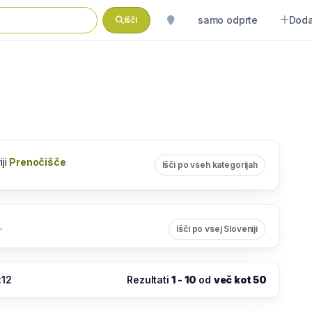
samo odprte
Doda
Išči
iji
Prenočišče
Išči po vseh kategorijah
.
Išči po vsej Sloveniji
:12
Rezultati
1 - 10
od
več kot 50