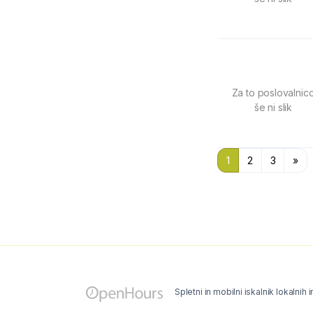
Za to poslovalnic
še ni slik
1
2
3
»
Spletni in mobilni iskalnik lokalnih 