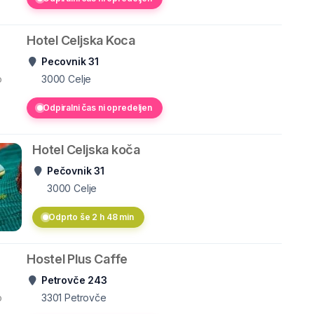
Hotel Celjska Koca
Pecovnik 31
o
3000
Celje
Odpiralni čas ni opredeljen
Hotel Celjska koča
Pečovnik 31
3000
Celje
Odprto še 2 h 48 min
Hostel Plus Caffe
Petrovče 243
o
3301
Petrovče