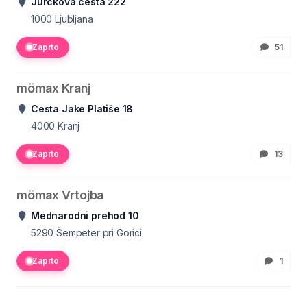
Jurčkova cesta 222
1000
Ljubljana
Zaprto
51
mömax Kranj
Cesta Jake Platiše 18
4000
Kranj
Zaprto
13
mömax Vrtojba
Mednarodni prehod 10
5290
Šempeter pri Gorici
Zaprto
1