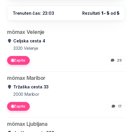
Trenuten čas: 23:03
Rezultati
1 - 5
od
5
mömax Velenje
Celjska cesta 4
3320
Velenje
Zaprto
29
mömax Maribor
Tržaška cesta 33
2000
Maribor
Zaprto
17
mömax Ljubljana