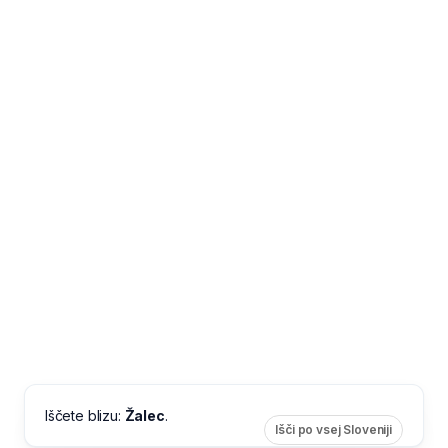
Iščete blizu:
Žalec
.
Išči po vsej Sloveniji