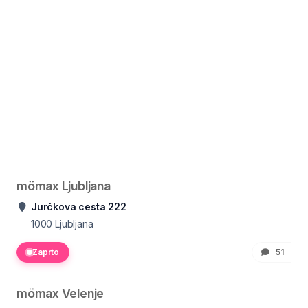
mömax Ljubljana
Jurčkova cesta 222
1000
Ljubljana
Zaprto
51
mömax Velenje