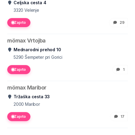
Celjska cesta 4
3320
Velenje
Zaprto
29
mömax Vrtojba
Mednarodni prehod 10
5290
Šempeter pri Gorici
Zaprto
1
mömax Maribor
Tržaška cesta 33
2000
Maribor
Zaprto
17