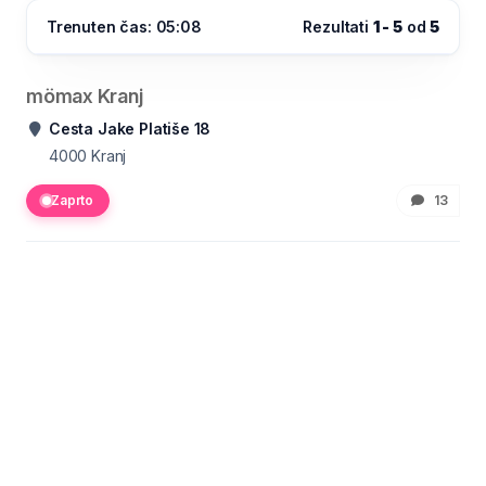
Trenuten čas: 05:08
Rezultati
1 - 5
od
5
mömax Kranj
Cesta Jake Platiše 18
4000
Kranj
Zaprto
13