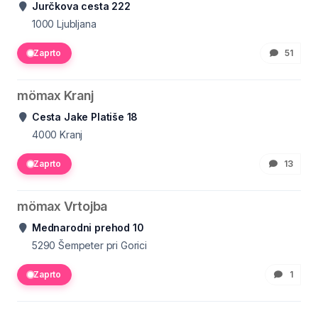
Jurčkova cesta 222
1000
Ljubljana
Zaprto
51
mömax Kranj
Cesta Jake Platiše 18
4000
Kranj
Zaprto
13
mömax Vrtojba
Mednarodni prehod 10
5290
Šempeter pri Gorici
Zaprto
1