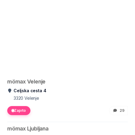
mömax Velenje
Celjska cesta 4
3320
Velenje
Zaprto
29
mömax Ljubljana