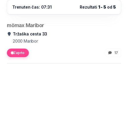
Trenuten čas: 07:31
Rezultati
1 - 5
od
5
mömax Maribor
Tržaška cesta 33
2000
Maribor
Zaprto
17