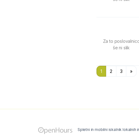
Za to poslovalnic
še ni slik
1
2
3
»
Spletni in mobilni iskalnik lokalnih 