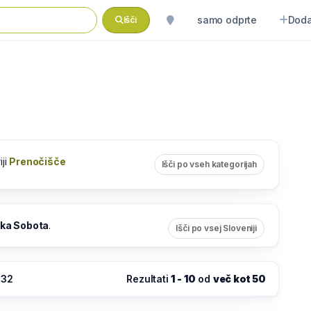
samo odprte
Doda
Išči
iji
Prenočišče
Išči po vseh kategorijah
ka Sobota
.
Išči po vsej Sloveniji
:32
Rezultati
1 - 10
od
več kot 50