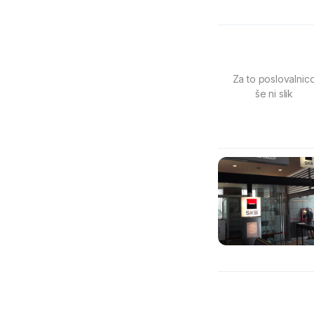
Za to poslovalnic
še ni slik