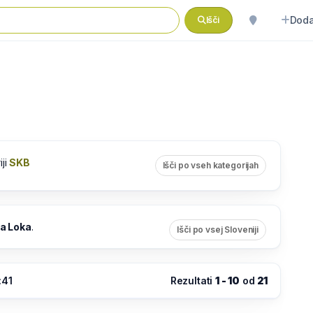
Doda
Išči
iji
SKB
Išči po vseh kategorijah
ja Loka
.
Išči po vsej Sloveniji
:41
Rezultati
1 - 10
od
21