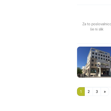
Za to poslovalnic
še ni slik
1
2
3
»