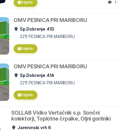
Odprto
1
OMV PESNICA PRI MARIBORU
Sp.Dobrenje 41D
2211
PESNICA PRI MARIBORU
Odprto
OMV PESNICA PRI MARIBORU
Sp.Dobrenje 41A
2211
PESNICA PRI MARIBORU
Odprto
SOLLAB Vidko Vertačnik s.p. Sončni
kolektorji, Toplotne črpalke, Oljni gorilniki
Jareninski vrh 6
o