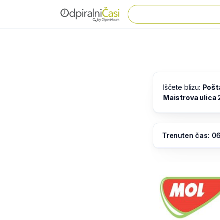
Iščete blizu:
Pošta
Maistrova ulica 2
Trenuten čas: 0