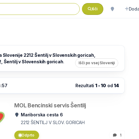
Doda
Išči
 Slovenije 2212 Šentilj v Slovenskih goricah,
, Šentilj v Slovenskih goricah
.
Išči po vsej Sloveniji
6:57
Rezultati
1 - 10
od
14
MOL Bencinski servis Šentilj
Mariborska cesta 6
2212
ŠENTILJ V SLOV. GORICAH
Odprto
1