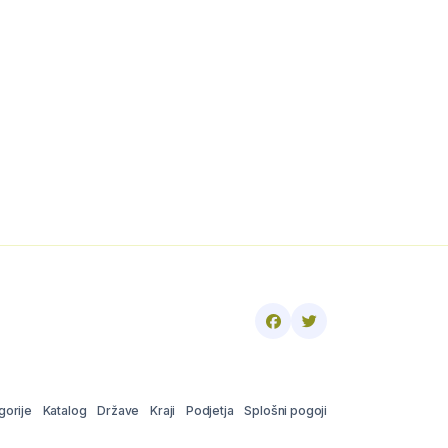
gorije
Katalog
Države
Kraji
Podjetja
Splošni pogoji