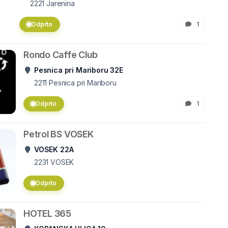
2221
Jarenina
Odprto
1
Rondo Caffe Club
Pesnica pri Mariboru 32E
2211
Pesnica pri Mariboru
Odprto
1
Petrol BS VOSEK
VOSEK 22A
2231
VOSEK
Odprto
HOTEL 365