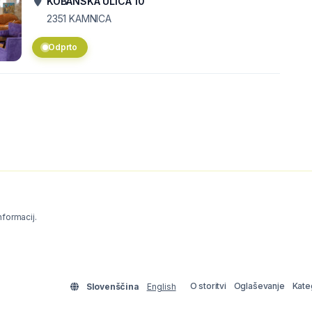
KOBANSKA ULICA 10
2351
KAMNICA
Odprto
informacij.
O storitvi
Oglaševanje
Kate
Slovenščina
English