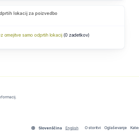
dprtih lokacij za poizvedbo
z omejitve samo odprtih lokacij
(0 zadetkov)
informacij.
O storitvi
Oglaševanje
Kate
Slovenščina
English