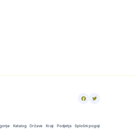
gorije
Katalog
Države
Kraji
Podjetja
Splošni pogoji