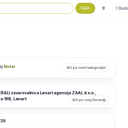
Doda
Išči
iji
Notar
Išči po vseh kategorijah
RALI zavarovalnica Lenart agencija ZAAL d.o.o.,
ca 19B, Lenart
.
Išči po vsej Sloveniji
:38