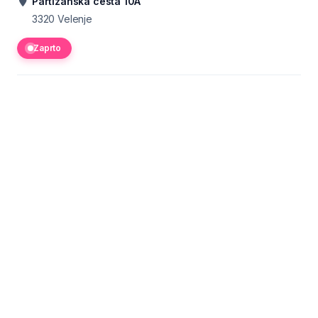
Partizanska cesta 10A
3320
Velenje
Zaprto