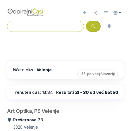
Iščete blizu:
Velenje
.
Išči po vsej Sloveniji
Trenuten čas: 13:34
Rezultati
21 - 30
od
več kot 50
Art Optika, PE Velenje
Prešernova 7B
3320
Velenje