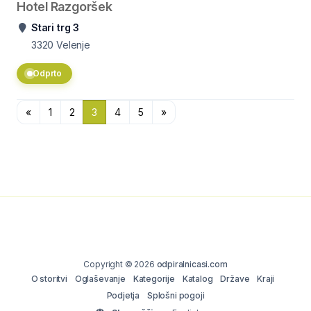
Hotel Razgoršek
Stari trg 3
3320
Velenje
Odprto
«
1
2
3
4
5
»
Copyright © 2026
odpiralnicasi.com
O storitvi
Oglaševanje
Kategorije
Katalog
Države
Kraji
Podjetja
Splošni pogoji