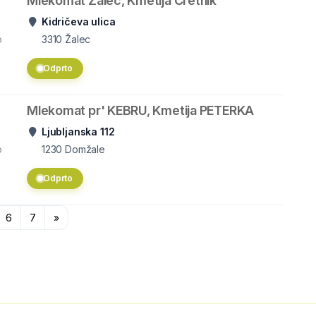
Mlekomat Žalec, Kmetija Čretnik
Kidričeva ulica
o
3310
Žalec
Odprto
Mlekomat pr' KEBRU, Kmetija PETERKA
Ljubljanska 112
o
1230
Domžale
Odprto
6
7
»