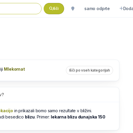
samo odprte
Doda
Išči
iji
Mlekomat
Išči po vseh kategorijah
v?
okacijo
in prikazali bomo samo rezultate v bližini.
tudi besedico
blizu
. Primer:
lekarna blizu dunajska 150