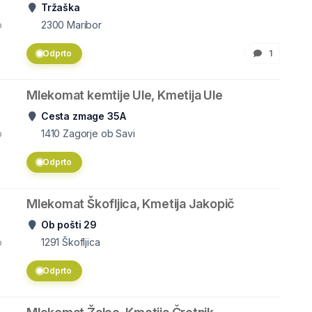
Tržaška
o
2300
Maribor
Odprto
1
Mlekomat kemtije Ule, Kmetija Ule
Cesta zmage 35A
o
1410
Zagorje ob Savi
Odprto
Mlekomat Škofljica, Kmetija Jakopič
Ob pošti 29
o
1291
Škofljica
Odprto