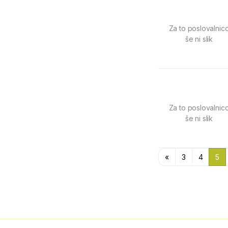
Za to poslovalnic
še ni slik
Za to poslovalnic
še ni slik
«
3
4
5