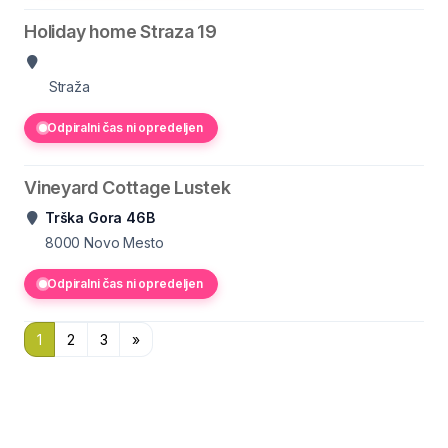
Holiday home Straza 19
Straža
Odpiralni čas ni opredeljen
Vineyard Cottage Lustek
Trška Gora 46B
8000
Novo Mesto
Odpiralni čas ni opredeljen
1
2
3
»