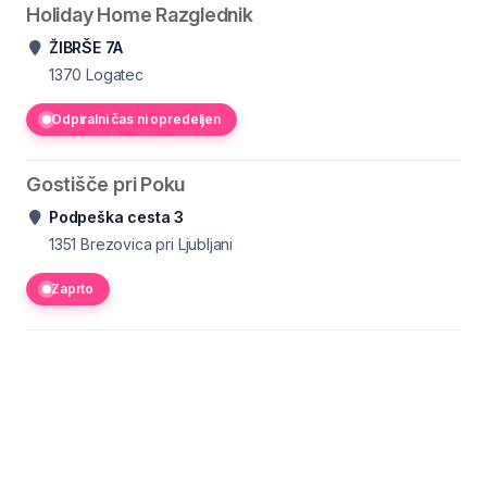
Holiday Home Razglednik
ŽIBRŠE 7A
1370
Logatec
Odpiralni čas ni opredeljen
Gostišče pri Poku
Podpeška cesta 3
1351
Brezovica pri Ljubljani
Zaprto