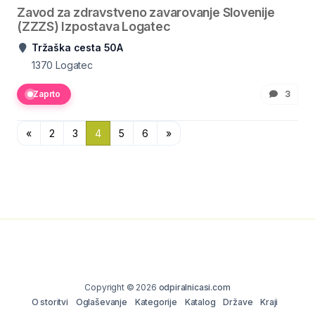
Zavod za zdravstveno zavarovanje Slovenije
(ZZZS) Izpostava Logatec
Tržaška cesta 50A
1370
Logatec
Zaprto
3
«
2
3
4
5
6
»
Copyright © 2026
odpiralnicasi.com
O storitvi
Oglaševanje
Kategorije
Katalog
Države
Kraji