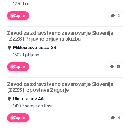
1270
Litija
Zaprto
2
Zavod za zdravstveno zavarovanje Slovenije
(ZZZS) Prijavno odjavna služba
Miklošičeva cesta 24
1507
Ljubljana
Zaprto
15
Zavod za zdravstveno zavarovanje Slovenije
(ZZZS) Izpostava Zagorje
Ulica talcev 4A
1410
Zagorje ob Savi
Zaprto
4