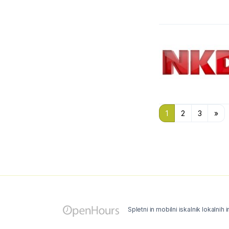
1
2
3
»
Spletni in mobilni iskalnik lokalnih 