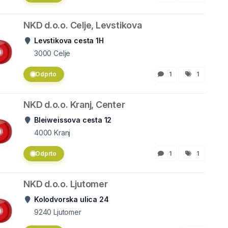
NKD d.o.o. Celje, Levstikova
Levstikova cesta 1H
3000
Celje
Odprto
1
1
NKD d.o.o. Kranj, Center
Bleiweissova cesta 12
4000
Kranj
Odprto
1
1
NKD d.o.o. Ljutomer
Kolodvorska ulica 24
9240
Ljutomer