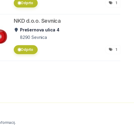
Odprto
1
NKD d.o.o. Sevnica
Prešernova ulica 4
8290
Sevnica
Odprto
1
informacij.