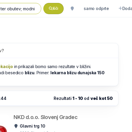
samo odprte
Doda
Išči
v?
okacijo
in prikazali bomo samo rezultate v bližini.
tudi besedico
blizu
. Primer:
lekarna blizu dunajska 150
:44
Rezultati
1 - 10
od
več kot 50
NKD d.o.o. Slovenj Gradec
Glavni trg 10