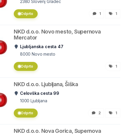
2380
Slovenj Gradec
Odprto
1
1
NKD d.o.o. Novo mesto, Supernova
Mercator
Ljubljanska cesta 47
8000
Novo mesto
Odprto
1
NKD d.o.o. Ljubljana, Šiška
Celovška cesta 99
1000
Ljubljana
Odprto
2
1
NKD d.o.o. Nova Gorica, Supernova