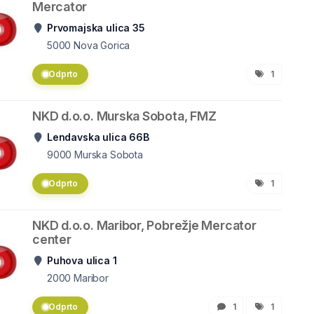
Mercator
Prvomajska ulica 35
5000
Nova Gorica
Odprto
1
NKD d.o.o. Murska Sobota, FMZ
Lendavska ulica 66B
9000
Murska Sobota
Odprto
1
NKD d.o.o. Maribor, Pobrežje Mercator
center
Puhova ulica 1
2000
Maribor
Odprto
1
1