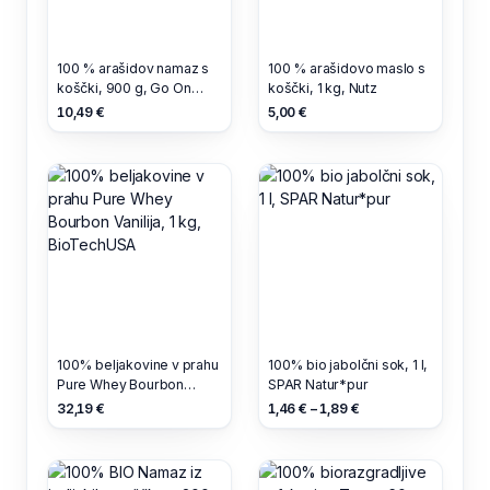
100 % arašidov namaz s
100 % arašidovo maslo s
koščki, 900 g, Go On
koščki, 1 kg, Nutz
Nutrition
10,49 €
5,00 €
100% beljakovine v prahu
100% bio jabolčni sok, 1 l,
Pure Whey Bourbon
SPAR Natur*pur
Vanilija, 1 kg, BioTechUSA
32,19 €
1,46 € – 1,89 €