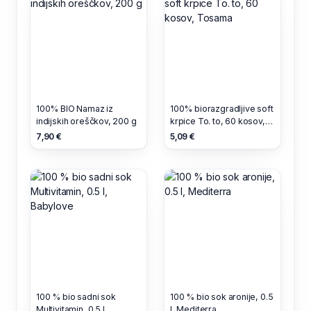
100% BIO Namaz iz
100% biorazgradljive soft
indijskih oreščkov, 200 g
krpice To. to, 60 kosov,
Tosama
7,90 €
5,09 €
100 % bio sadni sok
100 % bio sok aronije, 0.5
Multivitamin, 0.5 l,
l, Mediterra