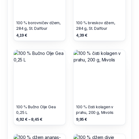
100 % borovničev džem,
100 % breskov džem,
284 g, St. Dalfour
284 g, St. Dalfour
4,19 €
4,39 €
100 % Bučno Olje Gea
100 % čisti kolagen v
0,25 L
prahu, 200 g, Mivolis
6,92 € – 8,45 €
9,95 €