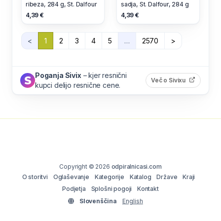
ribeza, 284 g, St. Dalfour
sadja, St. Dalfour, 284 g
4,39 €
4,39 €
<
1
2
3
4
5
…
2570
>
Poganja Sivix
– kjer resnični
(odpre s
Več o Sivixu
kupci delijo resnične cene.
Copyright © 2026
odpiralnicasi.com
O storitvi
Oglaševanje
Kategorije
Katalog
Države
Kraji
Podjetja
Splošni pogoji
Kontakt
Slovenščina
English