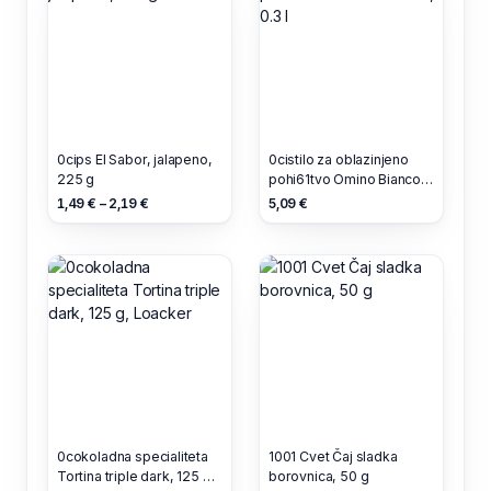
0cips El Sabor, jalapeno,
0cistilo za oblazinjeno
225 g
pohi61tvo Omino Bianco,
0.3 l
1,49 € – 2,19 €
5,09 €
0cokoladna specialiteta
1001 Cvet Čaj sladka
Tortina triple dark, 125 g,
borovnica, 50 g