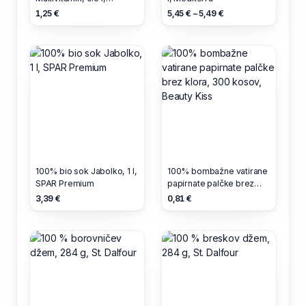
Babylove
1,25 €
5,45 € – 5,49 €
100% bio sok Jabolko, 1 l,
100% bombažne vatirane
SPAR Premium
papirnate palčke brez
klora, 300 kosov, Beauty
3,39 €
0,81 €
Kiss