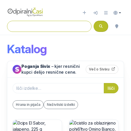
Katalog
Poganja Sivix
– kjer resnični
(odpre s
Več o Sivixu
kupci delijo resnične cene.
Išči
Hrana in pijača
Neživilski izdelki