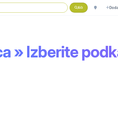
Doda
Išči
a » Izberite podk