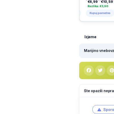
€3,85
–
€4,99
€9,95
–
€11,99
€6,99
–
€10,59
€1,95
Razlika: €1,14
Razlika: €2,04
Razlika: €3,60
Razlik
Kupuj pametno
Kupuj pametno
Kupuj pametno
Kupu
Izjeme
Marijino vnebovze
Ste opazili nepra
Sporo