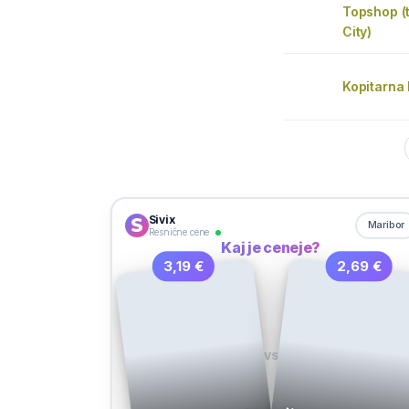
Topshop (t
City)
Kopitarna
Sivix
Maribor
Resnične cene
Kaj je ceneje?
3,19 €
2,69 €
VS