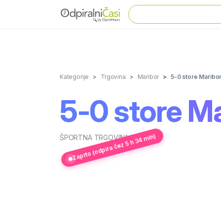
Kategorije
Trgovina
Maribor
5-0 store Maribo
5-0 store M
Zaprto (odpira čez 5 h 34 min)
ŠPORTNA TRGOVINA 5-0