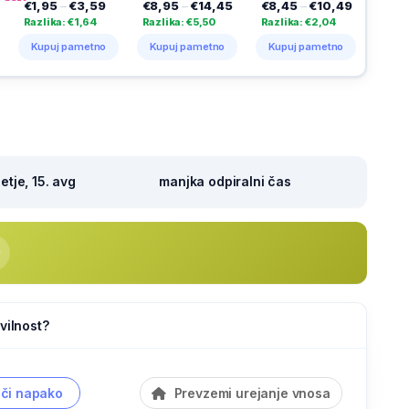
–
€3,59
€8,95
–
€14,45
€8,45
–
€10,49
€3,49
–
€5,29
a: €1,64
Razlika: €5,50
Razlika: €2,04
Razlika: €1,80
j pametno
Kupuj pametno
Kupuj pametno
Kupuj pametno
tje, 15. avg
manjka odpiralni čas
vilnost?
či napako
Prevzemi urejanje vnosa