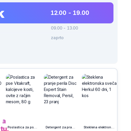
k
12.00 - 19.00
09.00 - 13.00
zaprto
-30%
h
na
tu.
Poslastica za pse Vitakraft, kalcijeve kosti, ovite z račjim mesom, 80 g
Detergent za pranje perila Disc Expert Stain Removal, Persil, 23 pranj
Steklena elektronska sveča Herkul 60 dni, 1 kos
Risalni b