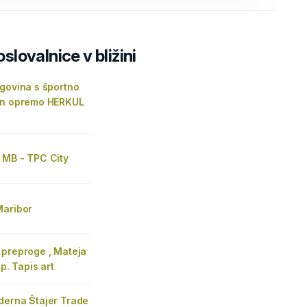
lovalnice v bližini
govina s športno
in opremo HERKUL
 MB - TPC City
Maribor
 preproge , Mateja
.p. Tapis art
derna Štajer Trade