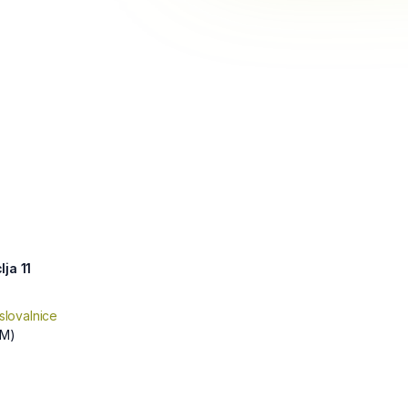
ja 11
slovalnice
M)