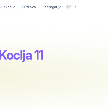
j lokacijo
Prijava
Kategorije
SL
Koclja 11