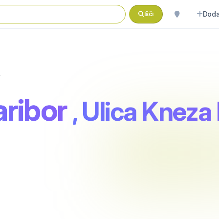
Doda
Išči
r
aribor
, Ulica Kneza 