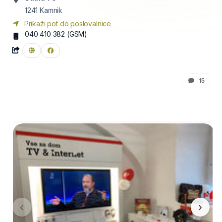
1241
Kamnik
Prikaži pot do poslovalnice
040 410 382
(GSM)
15
‹
›