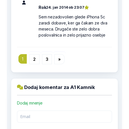
Rok
24. jan 2014 ob 23:07
Sem nezadovolien glede iPhona 5c
zaradi dobave, ker ga čakam ze dva
meseca. Drugače ste zelo dobra
poslovalnica in zelo prijazno osebje
1
2
3
»
Dodaj komentar za A1 Kamnik
Dodaj mnenje