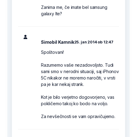
Zanima me, če imate bel samsung
galaxy lte?
Simobil Kamnik
25. jan 2014 ob 12:47
Spoštovani!
Razumemo vaše nezadovoljsto. Tudi
sami smo v nerodni situaciji, saj iPhonov
5C nikakor ne moremo naročiti, v vrsti
pa je kar nekaj strank.
Kot je bilo verjetno dogovorjeno, vas
pokličemo takoj ko bodo na voljo.
Za nevšečnosti se vam opravičujemo.