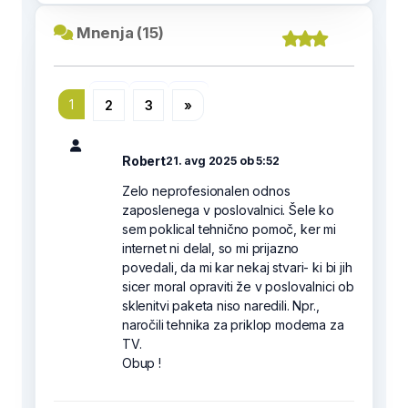
Mnenja (15)
1
2
3
»
Robert
21. avg 2025 ob 5:52
Zelo neprofesionalen odnos
zaposlenega v poslovalnici. Šele ko
sem poklical tehnično pomoč, ker mi
internet ni delal, so mi prijazno
povedali, da mi kar nekaj stvari- ki bi jih
sicer moral opraviti že v poslovalnici ob
sklenitvi paketa niso naredili. Npr.,
naročili tehnika za priklop modema za
TV.
Obup !