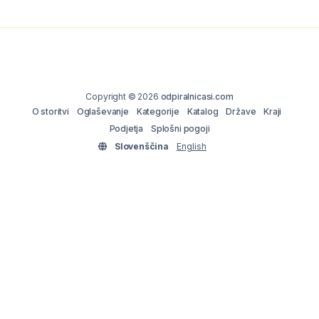
Copyright © 2026
odpiralnicasi.com
O storitvi
Oglaševanje
Kategorije
Katalog
Države
Kraji
Podjetja
Splošni pogoji
Slovenščina
English