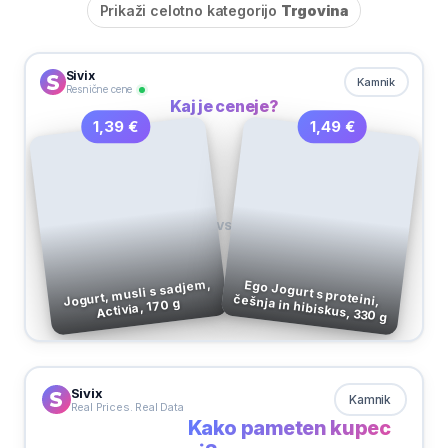
Prikaži celotno kategorijo
Trgovina
Sivix
Kamnik
Resnične cene
Kaj je ceneje?
1,49 €
1,39 €
VS
Jogurt, musli s sadjem,
Ego Jogurt s proteini,
češnja in hibiskus, 330 g
Activia, 170 g
Sivix
Kamnik
Real Prices. Real Data
Kako pameten kupec