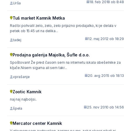
18. feb 2018 ob 8:48
Urša
Tuš market Kamnik Metka
Rad bi pohvalil zelo, zelo, zelo prijazno prodajalko, ki je delala v
petek ob 15:45 uri na delika...
12. maj 2012 ob 18:29
tadej
Prodajna galerija Majolka, Šufle d.o.o.
Spoštovani! Že pred časom sem na internetu iskala obešelnike za
ključe.Nisem sigurna ali sem takr...
20. avg 2015 ob 18:13
vprašanje
Zootic Kamnik
naj naj najboljsi..
25. nov 2010 ob 14:56
špela
Mercator center Kamnik
V glavnem sem zadovoljen, zanima pa me, zakaj skoraj nikoli ni