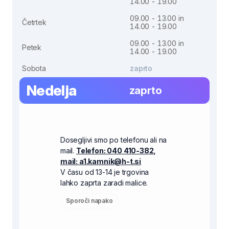
14.00 - 19.00
09.00 - 13.00 in
Četrtek
14.00 - 19.00
09.00 - 13.00 in
Petek
14.00 - 19.00
Sobota
zaprto
Nedelja
zaprto
Dosegljivi smo po telefonu ali na
mail.
Telefon: 040 410-382,
mail: a1.kamnik@h-t.si
V času od 13-14 je trgovina
lahko zaprta zaradi malice.
Sporoči napako