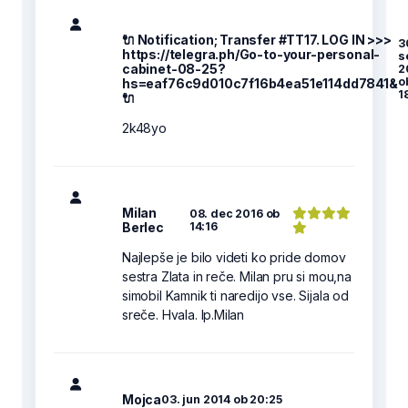
🔌 Notification; Transfer #TT17. LOG IN >>>
3
https://telegra.ph/Go-to-your-personal-
s
cabinet-08-25?
2
o
hs=eaf76c9d010c7f16b4ea51e114dd7841&
1
🔌
2k48yo
Milan
08. dec 2016 ob
Berlec
14:16
Najlepše je bilo videti ko pride domov
sestra Zlata in reče. Milan pru si mou,na
simobil Kamnik ti naredijo vse. Sijala od
sreče. Hvala. lp.Milan
Mojca
03. jun 2014 ob 20:25