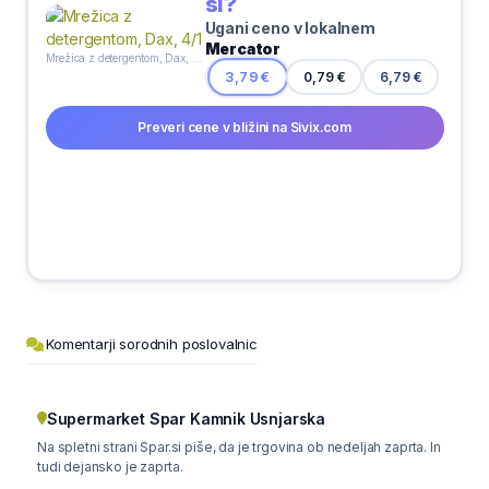
si?
Ugani ceno v lokalnem
Mercator
Mrežica z detergentom, Dax, 4/1
3,79 €
0,79 €
6,79 €
Preveri cene v bližini na Sivix.com
Komentarji sorodnih poslovalnic
Supermarket Spar Kamnik Usnjarska
Na spletni strani Spar.si piše, da je trgovina ob nedeljah zaprta. In
tudi dejansko je zaprta.