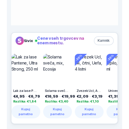
Cene vseh trgovcev na
Sivix
Kamnik
enem mestu.
-30%
-30%
Lak za lase Pantene, Ultra Strong, 250 ml
Solarna sveča, mix, Ecosija
Zvezek Ucl, A4, črtni, Uefa, 4 listni
Univerzalno lepilo, Uhu, 35 ml
€4,95
–
€6,79
€16,59
–
€19,99
€2,09
–
€3,19
€1,39
–
€3,10
Razlika: €1,84
Razlika: €3,40
Razlika: €1,10
Razlika: €1,71
Kupuj
Kupuj
Kupuj
Kupuj
pametno
pametno
pametno
pametno