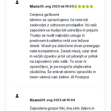
Mario
05. avg 2023 ob 16:03
Cenjena ga.Noemi
Iskreno se opravičujemo če niste bili
zadovoljni z odnosom prodajalke. Vsi naši
zaposleni se trudijo biti ustrežljivi in prijazni.
Trudijo se nudit najboljšo uslugo in
predvsem kvalitetno rešit vse težave
strank. Včasih pa določene stvari presegajo
naše kompetence. Zaradi neurij, udar strel
in večjih izpadov je bil od jutranjih ur pritisk
na zaposleno zelo velik. To sicer ni
opravičljivo, je pa mogoče olajševalna
okoliščina. Še enkrat iskreno opravičilo in
miren vikend vam želimo. A1 Postojna
Noemi
05. avg 2023 ob 15:04
Zaposlena gospa Viki, ima zelo žaljivo in