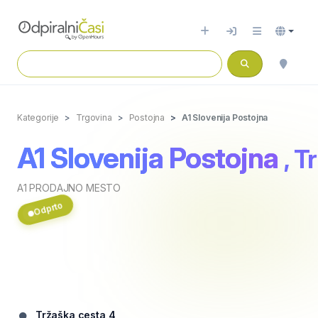
Kategorije
Trgovina
Postojna
A1 Slovenija Postojna
A1 Slovenija Postojna
, T
A1 PRODAJNO MESTO
Odprto
Tržaška cesta 4