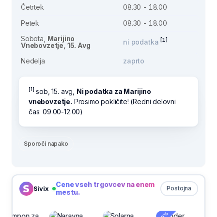
Četrtek
08.30 - 18.00
Petek
08.30 - 18.00
Sobota,
Marijino
[1]
ni podatka
Vnebovzetje, 15. Avg
Nedelja
zaprto
[1]
sob, 15. avg,
Ni podatka za Marijino
vnebovzetje.
Prosimo pokličite! (Redni delovni
čas: 09.00-12.00)
Sporoči napako
Cene vseh trgovcev na enem
Sivix
Postojna
mestu.