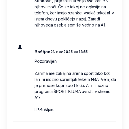
Strokovni, prijazni in uredijo vse kar je v
njihovi moči. Če se takoj ne oglasijo na
telefon, ker imajo stranke, vsakič takoj ali v
istem dnevu pokličejo nazaj. Zaradi
njihovega osebja sem še vedno na A1.
Boštjan
21. nov 2025 ob 13:55
Pozdravljeni
Zanima me zakaj na arena sport tako kot
lani ni možno spremljati tekem NBA. Vem, da
je prenose kupil šport klub. Ali ni možno
programa ŠPORT KLUBA uvrstiti v shemo
A1?
LP.Boštjan.