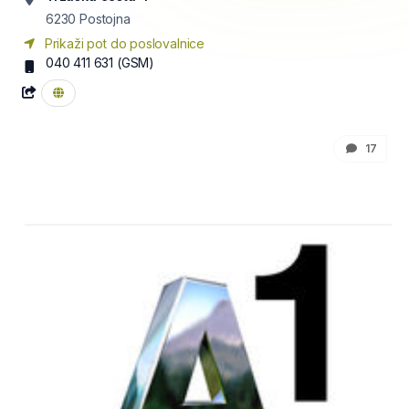
6230
Postojna
Prikaži pot do poslovalnice
040 411 631
(GSM)
17