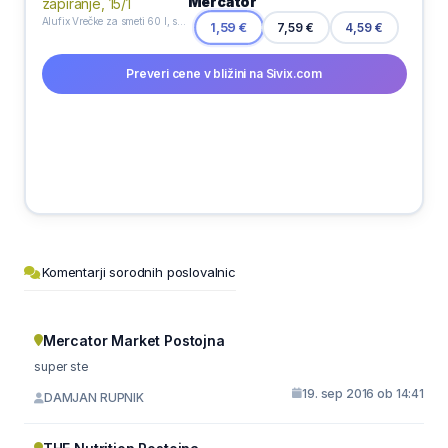
Mercator
Alufix Vrečke za smeti 60 l, s trakom za zapiranje, 15/1
7,59 €
1,59 €
4,59 €
Preveri cene v bližini na Sivix.com
Komentarji sorodnih poslovalnic
Mercator Market Postojna
super ste
19. sep 2016 ob 14:41
DAMJAN RUPNIK