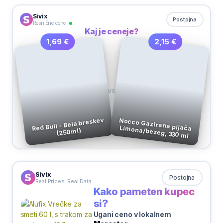
Sivix
Postojna
Resnične cene
Kaj je ceneje?
2,15 €
1,69 €
VS
Red Bull - Bela breskev
Nocco Gazirana pijača Limona/bezeg, 330 ml
(250ml)
Sivix
Postojna
Real Prices. Real Data
Kako pameten kupec
si?
Ugani ceno v lokalnem