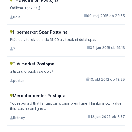
THE Nutrition Postojna
Odlična trgovina ;)
09. maj 2015 ob 23:55
Bole
Hipermarket Spar Postojna
Piše da v torek dela do 15.00 a v torek ni delal spar.
02. jan 2018 ob 14:13
?
Tuš market Postojna
a tista s knezaka se dela?
10. okt 2012 ob 18:25
postar
Mercator center Postojna
You reported that fantastically. casino en ligne Thanks a lot, I value
this! casino en ligne ...
12. jun 2025 ob 7:37
Britney