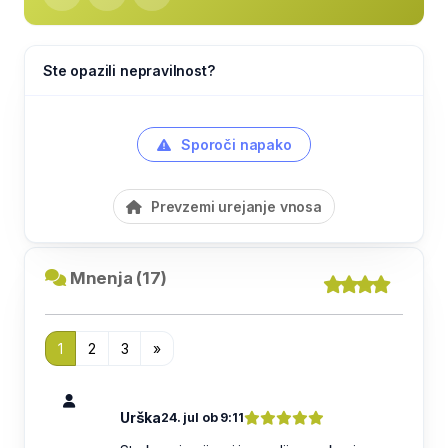
Ste opazili nepravilnost?
Sporoči napako
Prevzemi urejanje vnosa
Mnenja (17)
1
2
3
»
Urška
24. jul ob 9:11