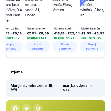
-30%
-30%
Šampon za barvane lase Color Vive, 0.4 l, L'Oréal Paris Elseve
Naravna mineralna voda, 3 l, Donat
Solarna sveča Flora, Vestina
Moder kemični svinčnik, 3 kos, Bic
€6,19
€7,01
–
€8,59
€18,18
–
€22,44
€2,59
–
€3,99
€4,68
–
€
€1,40
Razlika: €1,58
Razlika: €4,26
Razlika: €1,40
Razlika: €
j
Kupuj
Kupuj
Kupuj
Kupuj
tno
pametno
pametno
pametno
pametn
Izjeme
manjka odpiralni
Marijino vnebovzetje, 15.
avg
čas