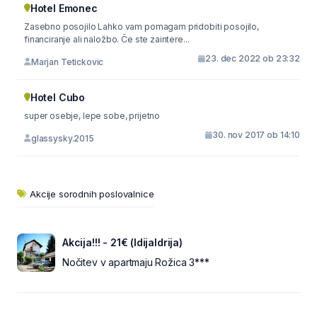
Hotel Emonec
Zasebno posojilo Lahko vam pomagam pridobiti posojilo,
financiranje ali naložbo. Če ste zaintere...
23. dec 2022 ob 23:32
Marjan Tetickovic
Hotel Cubo
super osebje, lepe sobe, prijetno
30. nov 2017 ob 14:10
glassysky.2015
Akcije sorodnih poslovalnice
Akcija!!! - 21€ (IdijaIdrija)
Nočitev v apartmaju Rožica 3***