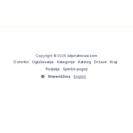
Copyright © 2026
odpiralnicasi.com
O storitvi
Oglaševanje
Kategorije
Katalog
Države
Kraji
Podjetja
Splošni pogoji
Slovenščina
English