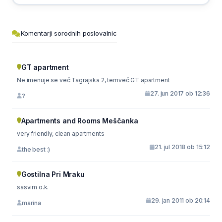
Komentarji sorodnih poslovalnic
GT apartment
Ne imenuje se več Tagrajska 2, temveč GT apartment
27. jun 2017 ob 12:36
?
Apartments and Rooms Meščanka
very friendly, clean apartments
21. jul 2018 ob 15:12
the best :)
Gostilna Pri Mraku
sasvim o.k.
29. jan 2011 ob 20:14
marina