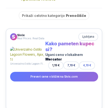
Prikaži celotno kategorijo
Prenočišče
Sivix
Ljubljana
Real Prices. Real Data
Kako pameten kupec
si?
Ugani ceno v lokalnem
Mercator
Univerzalno čistilo Lagoon Flowers, Ajax, 1 l
1,19 €
7,19 €
4,19 €
Preveri cene v bližini na Sivix.com