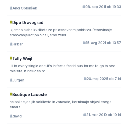
08. sep 2011 ob 19:33
Andi Oblonšek
Dipo Dravograd
Izjemno slaba kvaliteta ze pri osnovnem pohistvu. Renoviranje
stanovanja kot piko na i, smo zelel...
15. avg 2021 ob 13:57
Hribar
Tally Weijl
Hi to every single one, it's in fact a fastidious for me to go to see
this site, it includes pr...
20. maj 2025 ob 7:14
Jurgen
Boutique Lacoste
najboljse, da jih poklicete in vprasate, ker nimajo objavljenega
emaila.
31. mar 2010 ob 10:14
david