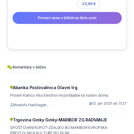
23,99 €
Preveri cene v bližini na Sivix.com
Komentarji v bližini
Abanka Poslovalnica Glavni trg
Prosim Karticu Visa Electron mi pošiljaljte na naslov doma.
12. jan 2021 ob 11:27
Mustafa Hadžiagan...
Trgovina Ginky Ginky-MARIBOR ZG.RADVANJE
SPOŠTOVANI KUPCI"! ZDAJ,KO BO MARIBOR EVROPSKA
PRESTOLNICA KULTURE BO FAJN!