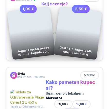
Kaj je ceneje?
2,59 €
1,09 €
VS
Jogurt Fruchtzwerge
Vanilija Jagoda 70 g
Grški Tip Jogurta MU Athentikos 430 g
Sivix
Maribor
Real Prices. Real Data
Kako pameten kupec
si?
Ugani ceno v lokalnem
Mercator
19,99 €
15,99 €
Tablete za Odstranjevanje Vlage Ceresit 2 x 450 g