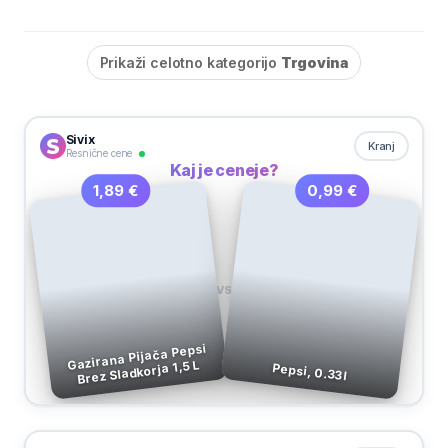
Prikaži celotno kategorijo
Trgovina
Sivix
Kranj
Resnične cene
Kaj je ceneje?
0,99 €
1,89 €
VS
Gazirana Pijača Pepsi
Brez Sladkorja 1,5 L
Pepsi, 0.33 l