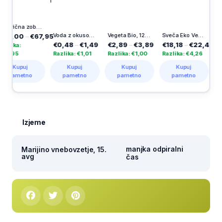
Električna zobna ščetka Pro Series 1, 1 kos
Voda z okusom, bezeg, Dana, 1 l
Vegeta Bio, 120 g
Sveča Eko Vestina, solar VSS3
0
–
€67,95
€0,48
–
€1,49
€2,89
–
€3,89
€18,18
–
€22,44
€3,49
–
:
Razlika: €1,01
Razlika: €1,00
Razlika: €4,26
Razlika: 
puj
Kupuj
Kupuj
Kupuj
Kup
etno
pametno
pametno
pametno
pame
Izjeme
manjka odpiralni
Marijino vnebovzetje, 15.
avg
čas