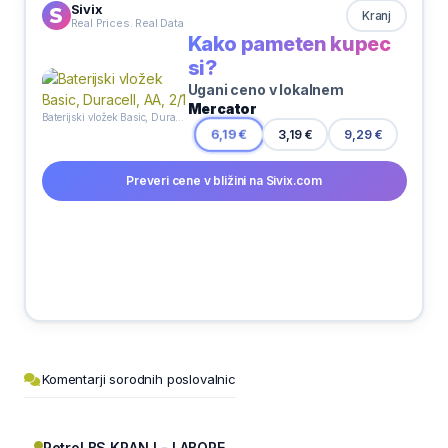
Sivix
Kranj
Real Prices. Real Data
Kako pameten kupec
si?
Ugani ceno v lokalnem
Mercator
Baterijski vložek Basic, Duracell, AA, 2/1
3,19 €
6,19 €
9,29 €
Preveri cene v bližini na Sivix.com
Komentarji sorodnih poslovalnic
Petrol BS KRANJ - LABORE