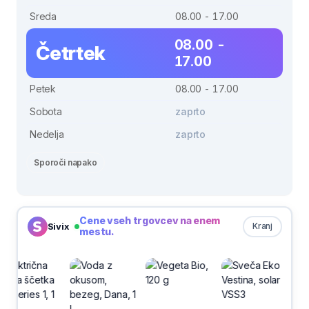
Sreda
08.00 - 17.00
08.00 -
Četrtek
17.00
Petek
08.00 - 17.00
Sobota
zaprto
Nedelja
zaprto
Sporoči napako
Cene vseh trgovcev na enem
Sivix
Kranj
mestu.
-30%