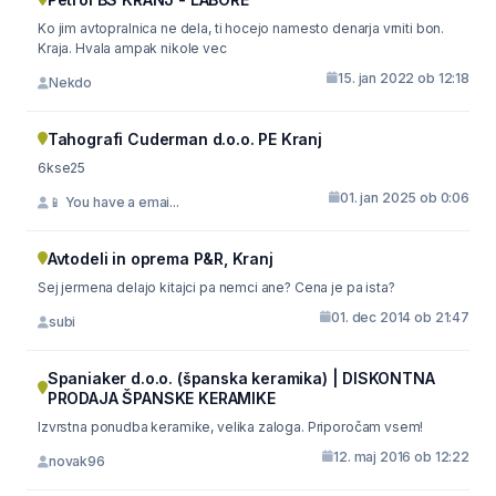
Ko jim avtopralnica ne dela, ti hocejo namesto denarja vrniti bon.
Kraja. Hvala ampak nikole vec
15. jan 2022 ob 12:18
Nekdo
Tahografi Cuderman d.o.o. PE Kranj
6kse25
01. jan 2025 ob 0:06
📱 You have a emai...
Avtodeli in oprema P&R, Kranj
Sej jermena delajo kitajci pa nemci ane? Cena je pa ista?
01. dec 2014 ob 21:47
subi
Spaniaker d.o.o. (španska keramika) | DISKONTNA
PRODAJA ŠPANSKE KERAMIKE
Izvrstna ponudba keramike, velika zaloga. Priporočam vsem!
12. maj 2016 ob 12:22
novak96