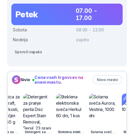
07.00 -
Petek
17.00
Sobota
08.00 - 12.00
Nedelja
zaprto
Sporoči napako
Cene vseh trgovcev na
Sivix
Novo mesto
enem mestu.
-30%
Poslastica za pse Vitakraft, kalcijeve kosti, ovite z račjim mesom, 80 g
Detergent za pranje perila Disc Expert Stain Removal, Persil, 23 pranj
Steklena elektronska sveča Herkul 60 dni, 1 kos
Solarna sveča Aurora, Vestina, 1000 dni
Risalni