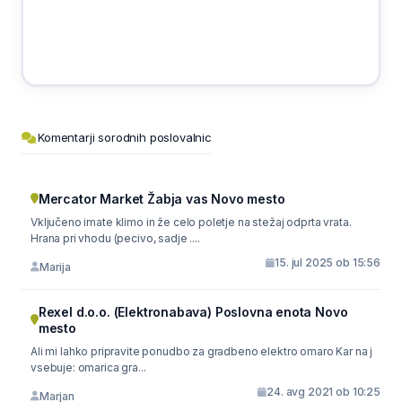
Komentarji sorodnih poslovalnic
Mercator Market Žabja vas Novo mesto
Vključeno imate klimo in že celo poletje na stežaj odprta vrata.
Hrana pri vhodu (pecivo, sadje ....
15. jul 2025 ob 15:56
Marija
Rexel d.o.o. (Elektronabava) Poslovna enota Novo
mesto
Ali mi lahko pripravite ponudbo za gradbeno elektro omaro Kar na j
vsebuje: omarica gra...
24. avg 2021 ob 10:25
Marjan