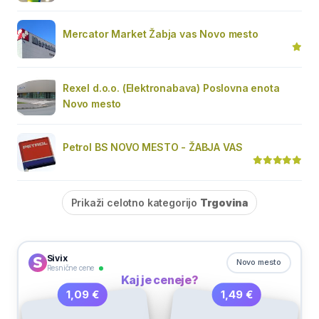
Mercator Market Žabja vas Novo mesto
Rexel d.o.o. (Elektronabava) Poslovna enota
Novo mesto
Petrol BS NOVO MESTO - ŽABJA VAS
Prikaži celotno kategorijo
Trgovina
Sivix
Novo mesto
Resnične cene
Kaj je ceneje?
1,49 €
1,09 €