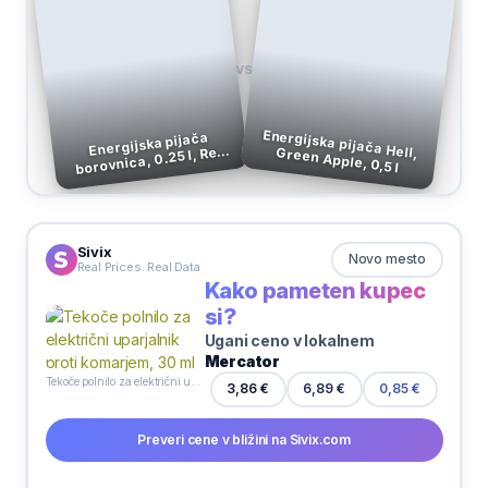
VS
Energijska pijača
borovnica, 0.25 l, Red
Energijska pijača Hell, Green Apple, 0,5 l
Bull
Sivix
Novo mesto
Real Prices. Real Data
Kako pameten kupec
si?
Ugani ceno v lokalnem
Mercator
Tekoče polnilo za električni uparjalnik proti komarjem, 30 ml
6,89 €
3,86 €
0,85 €
Preveri cene v bližini na Sivix.com