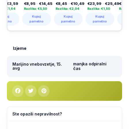
3,59
€8,95
–
€14,45
€8,45
–
€10,49
€23,99
–
€25,49
€3,49
–
€5
,64
Razlika: €5,50
Razlika: €2,04
Razlika: €1,50
Razlika: €1,
Kupuj
Kupuj
Kupuj
Kupuj
o
pametno
pametno
pametno
pametno
Izjeme
manjka odpiralni
Marijino vnebovzetje, 15.
avg
čas
Ste opazili nepravilnost?