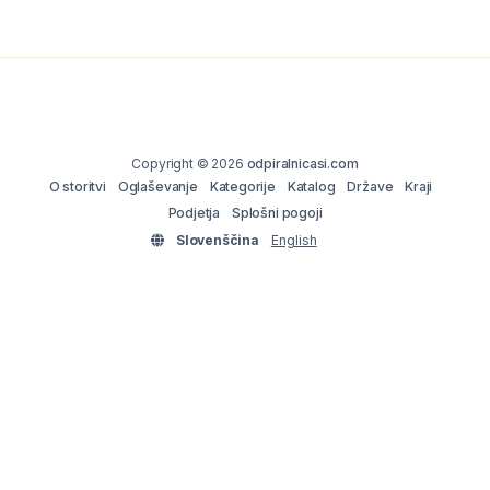
Copyright © 2026
odpiralnicasi.com
O storitvi
Oglaševanje
Kategorije
Katalog
Države
Kraji
Podjetja
Splošni pogoji
Slovenščina
English