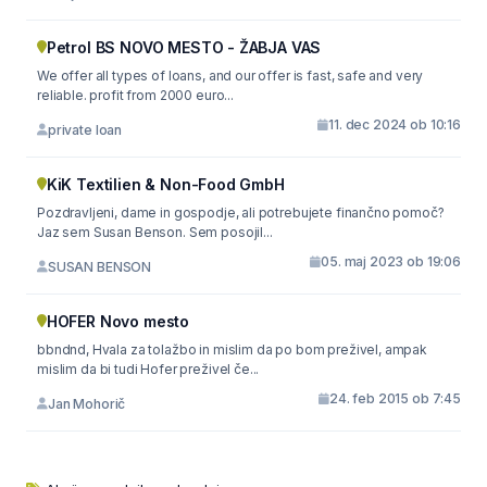
Petrol BS NOVO MESTO - ŽABJA VAS
We offer all types of loans, and our offer is fast, safe and very
reliable. profit from 2000 euro...
11. dec 2024 ob 10:16
private loan
KiK Textilien & Non-Food GmbH
Pozdravljeni, dame in gospodje, ali potrebujete finančno pomoč?
Jaz sem Susan Benson. Sem posojil...
05. maj 2023 ob 19:06
SUSAN BENSON
HOFER Novo mesto
bbndnd, Hvala za tolažbo in mislim da po bom preživel, ampak
mislim da bi tudi Hofer preživel če...
24. feb 2015 ob 7:45
Jan Mohorič