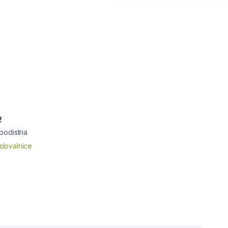
2
podistria
slovalnice