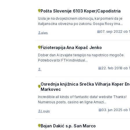
Pošta Slovenije 6103 Koper/Capodistria
Izola je na dvojezicnem obmocju, kar pomeni da je
italijanscina obvezna po zakonu. Gospa Rosy ima...
07. sep 2022 ob 1
ales
Fizioterapija Ana Kopač Jenko
Dober dan A izvajate terapijo na napotnico mogoče.
Potreboval bi FTH individual...
22. feb 2018 ob 
.
Osrednja knjižnica Srečka Vilharja Koper En
Markovec
Incredible all kinds of fantastic data! website Thanks!
Numerous posts. casino en ligne Amazi...
03. jun 2025 ob 
Louis
Bojan Dakić s.p. San Marco