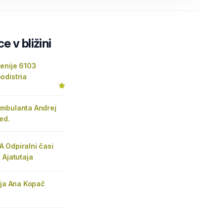
e v bližini
enije 6103
odistria
mbulanta Andrej
ed.
 Odpiralni časi
 Ajatutaja
ija Ana Kopač