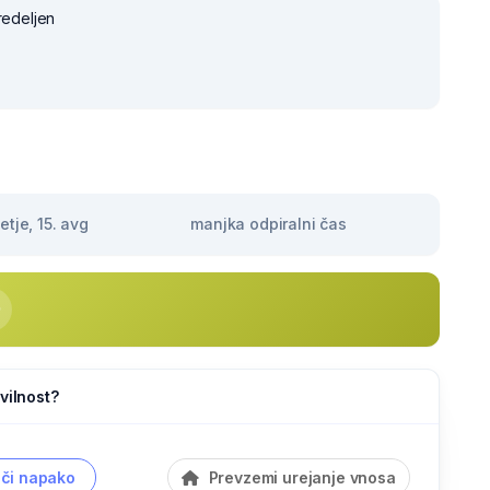
redeljen
tje, 15. avg
manjka odpiralni čas
vilnost?
či napako
Prevzemi urejanje vnosa