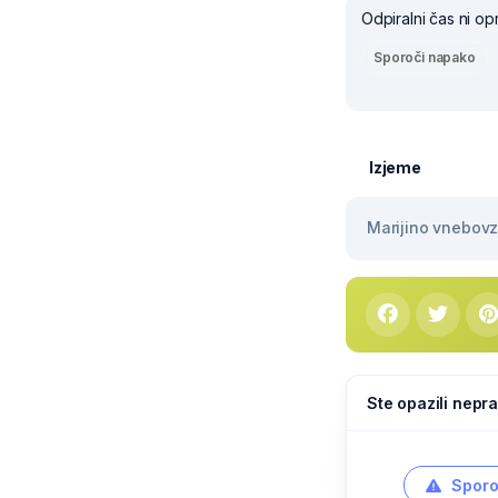
Odpiralni čas ni op
Sporoči napako
Izjeme
Marijino vnebovze
Ste opazili nepra
Sporo