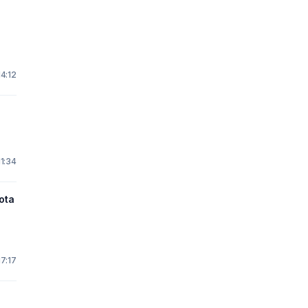
4:12
11:34
ota
17:17