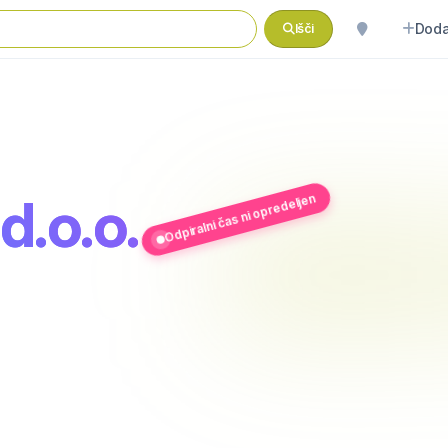
Doda
Išči
d.o.o.
Odpiralni čas ni opredeljen