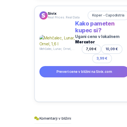
Sivix
Koper - Capodistria
Real Prices. Real Data
Kako pameten
kupec si?
Ugani ceno v lokalnem
Mercator
7,09 €
10,09 €
Mehčalec, Lunar, Ornel, 1,6 l
3,99 €
Preveri cene v bližini na Sivix.com
Komentarji v bližini