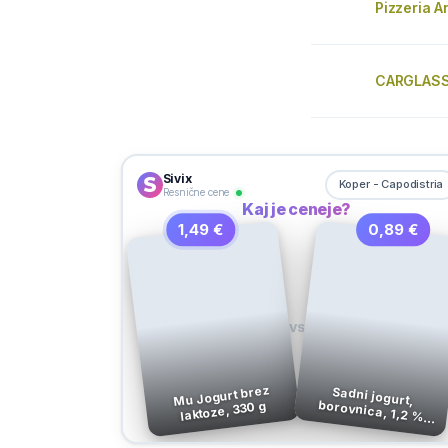
Pizzeria A
CARGLASS
Sivix
Koper - Capodistria
Resnične cene
Kaj je ceneje?
1,49 €
0,89 €
VS
Mu Jogurt brez
Sadni jogurt,
borovnica, 1,2 %
laktoze, 330 g
m.m., LCA, 180 g