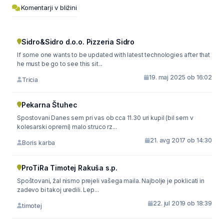
Komentarji v bližini
Sidro&Sidro d.o.o. Pizzeria Sidro
If some one wants to be updated with latest technologies after that
he must be go to see this sit...
19. maj 2025 ob 16:02
Tricia
Pekarna Štuhec
Spostovani Danes sem pri vas ob cca 11.30 uri kupil (bil sem v
kolesarski opremi) malo struco rz...
21. avg 2017 ob 14:30
Boris karba
ProTiRa Timotej Rakuša s.p.
Spoštovani, žal nismo prejeli vašega maila. Najbolje je poklicati in
zadevo bi takoj uredili. Lep...
22. jul 2019 ob 18:39
timotej