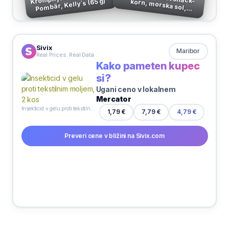
Pombär, Kelly´s (65 g)
Prigrizek What snack-korn, morska sol, brez.glutena, 50g
Sivix
Maribor
Real Prices. Real Data
Kako pameten kupec
si?
Ugani ceno v lokalnem
Mercator
Insekticid v gelu proti tekstilnim moljem, 2 kos
7,79 €
1,79 €
4,79 €
Preveri cene v bližini na Sivix.com