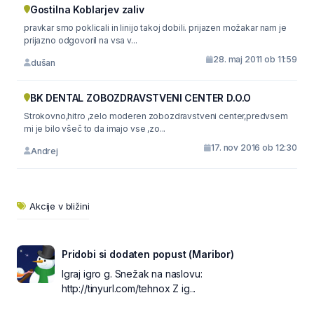
Gostilna Koblarjev zaliv
pravkar smo poklicali in linijo takoj dobili. prijazen možakar nam je
prijazno odgovoril na vsa v...
28. maj 2011 ob 11:59
dušan
BK DENTAL ZOBOZDRAVSTVENI CENTER D.O.O
Strokovno,hitro ,zelo moderen zobozdravstveni center,predvsem
mi je bilo všeč to da imajo vse ,zo...
17. nov 2016 ob 12:30
Andrej
Akcije v bližini
Pridobi si dodaten popust (Maribor)
Igraj igro g. Snežak na naslovu:
http://tinyurl.com/tehnox Z ig...