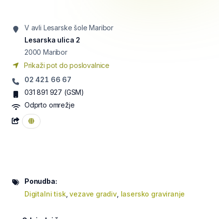
V avli Lesarske šole Maribor
Lesarska ulica 2
2000
Maribor
Prikaži pot do poslovalnice
02 421 66 67
031 891 927
(GSM)
Odprto omrežje
Ponudba:
Digitalni tisk
,
vezave gradiv
,
lasersko graviranje