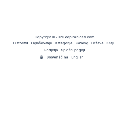
Copyright © 2026
odpiralnicasi.com
O storitvi
Oglaševanje
Kategorije
Katalog
Države
Kraji
Podjetja
Splošni pogoji
Slovenščina
English