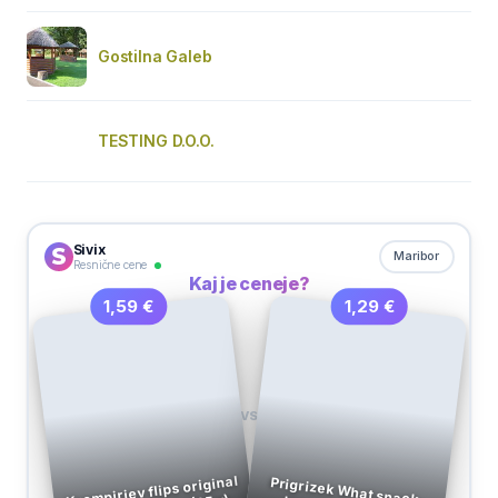
Gostilna Galeb
TESTING D.O.O.
Sivix
Maribor
Resnične cene
Kaj je ceneje?
1,29 €
1,59 €
VS
Krompirjev flips original