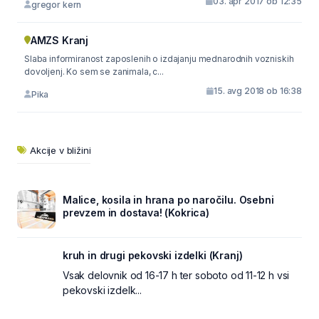
03. apr 2017 ob 12:35
gregor kern
AMZS Kranj
Slaba informiranost zaposlenih o izdajanju mednarodnih vozniskih
dovoljenj. Ko sem se zanimala, c...
15. avg 2018 ob 16:38
Pika
Akcije v bližini
Malice, kosila in hrana po naročilu. Osebni
prevzem in dostava! (Kokrica)
kruh in drugi pekovski izdelki (Kranj)
Vsak delovnik od 16-17 h ter soboto od 11-12 h vsi
pekovski izdelk...