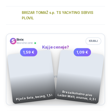
BREZAR TOMAŽ s.p. TS YACHTING SERVIS
PLOVIL
Sivix
KRANJ
Resnične cene
Kaj je ceneje?
1,09 €
1,59 €
VS
Brezalkoholno pivo Laško Malt, ananas, 0,5 l
Pijača Sola, bezeg, 1,5 l