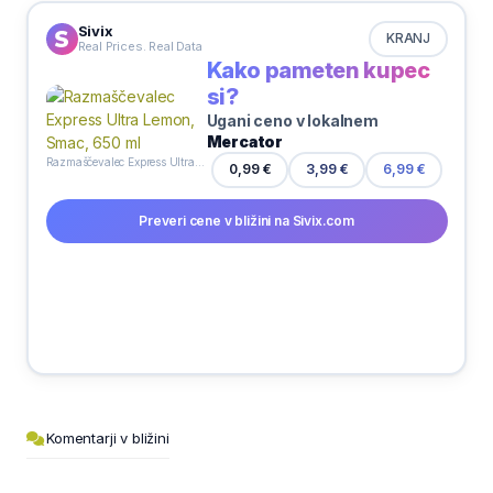
Sivix
KRANJ
Real Prices. Real Data
Kako pameten kupec
si?
Ugani ceno v lokalnem
Mercator
Razmaščevalec Express Ultra Lemon, Smac, 650 ml
3,99 €
0,99 €
6,99 €
Preveri cene v bližini na Sivix.com
Komentarji v bližini