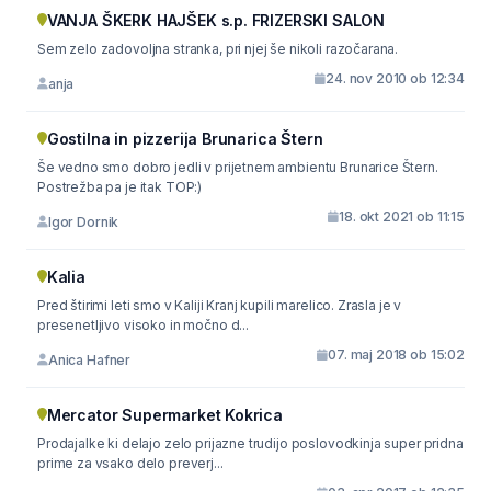
VANJA ŠKERK HAJŠEK s.p. FRIZERSKI SALON
Sem zelo zadovoljna stranka, pri njej še nikoli razočarana.
24. nov 2010 ob 12:34
anja
Gostilna in pizzerija Brunarica Štern
Še vedno smo dobro jedli v prijetnem ambientu Brunarice Štern.
Postrežba pa je itak TOP:)
18. okt 2021 ob 11:15
Igor Dornik
Kalia
Pred štirimi leti smo v Kaliji Kranj kupili marelico. Zrasla je v
presenetljivo visoko in močno d...
07. maj 2018 ob 15:02
Anica Hafner
Mercator Supermarket Kokrica
Prodajalke ki delajo zelo prijazne trudijo poslovodkinja super pridna
prime za vsako delo preverj...