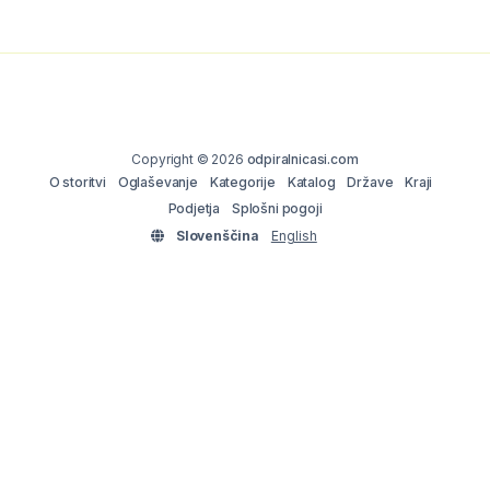
Copyright © 2026
odpiralnicasi.com
O storitvi
Oglaševanje
Kategorije
Katalog
Države
Kraji
Podjetja
Splošni pogoji
Slovenščina
English