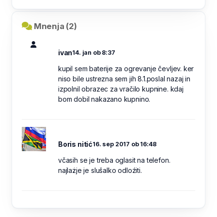
Mnenja (2)
ivan
14. jan ob 8:37
kupil sem baterije za ogrevanje čevljev. ker
niso bile ustrezna sem jih 8.1.poslal nazaj in
izpolnil obrazec za vračilo kupnine. kdaj
bom dobil nakazano kupnino.
Boris nitić
16. sep 2017 ob 16:48
včasih se je treba oglasit na telefon.
najlażje je slušalko odloźiti.