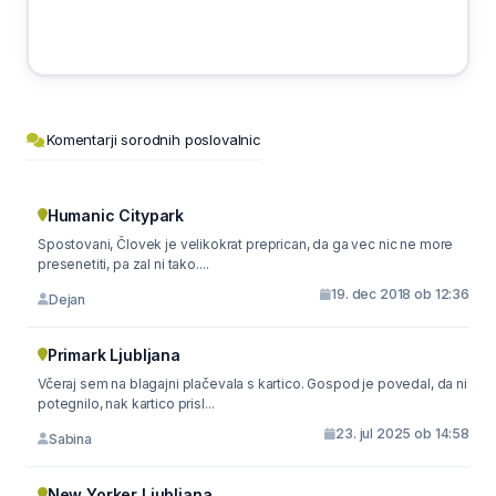
Komentarji sorodnih poslovalnic
Humanic Citypark
Spostovani, Človek je velikokrat preprican, da ga vec nic ne more
presenetiti, pa zal ni tako....
19. dec 2018 ob 12:36
Dejan
Primark Ljubljana
Včeraj sem na blagajni plačevala s kartico. Gospod je povedal, da ni
potegnilo, nak kartico prisl...
23. jul 2025 ob 14:58
Sabina
New Yorker Ljubljana