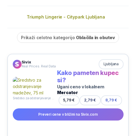
Triumph Lingerie - Citypark Ljubljana
Prikaži celotno kategorijo
Oblačila in obutev
Sivix
Ljubljana
Real Prices. Real Data
Kako pameten kupec
si?
Ugani ceno v lokalnem
Mercator
Sredstvo za odstranjevanje madežev, 75 ml
5,79 €
2,79 €
8,79 €
Preveri cene v bližini na Sivix.com