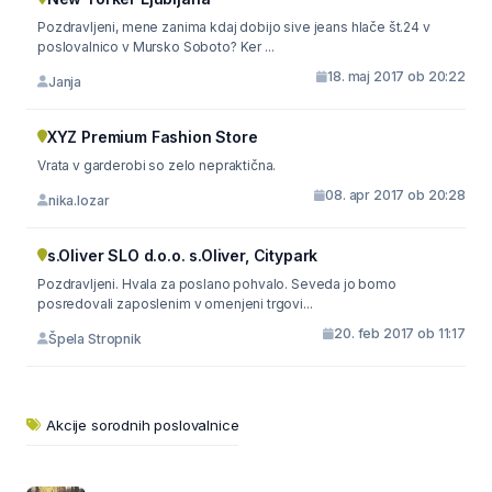
Pozdravljeni, mene zanima kdaj dobijo sive jeans hlače št.24 v
poslovalnico v Mursko Soboto? Ker ...
18. maj 2017 ob 20:22
Janja
XYZ Premium Fashion Store
Vrata v garderobi so zelo nepraktična.
08. apr 2017 ob 20:28
nika.lozar
s.Oliver SLO d.o.o. s.Oliver, Citypark
Pozdravljeni. Hvala za poslano pohvalo. Seveda jo bomo
posredovali zaposlenim v omenjeni trgovi...
20. feb 2017 ob 11:17
Špela Stropnik
Akcije sorodnih poslovalnice