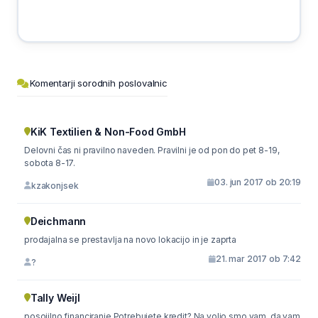
Komentarji sorodnih poslovalnic
KiK Textilien & Non-Food GmbH
Delovni čas ni pravilno naveden. Pravilni je od pon do pet 8-19,
sobota 8-17.
03. jun 2017 ob 20:19
kzakonjsek
Deichmann
prodajalna se prestavlja na novo lokacijo in je zaprta
21. mar 2017 ob 7:42
?
Tally Weijl
posojilno financiranje Potrebujete kredit? Na voljo smo vam, da vam