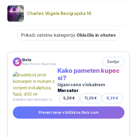
Charles Vögele Bezigrajska 16
Prikaži celotno kategorijo
Oblačila in obutev
Sivix
Šentjur
Real Prices. Real Data
Kako pameten kupec
si?
Ugani ceno v lokalnem
Mercator
5,29 €
11,29 €
8,29 €
Insekticid proti komarjem in muham z vonjem evkaliptusa, Raid, 400 ml
Preveri cene v bližini na Sivix.com