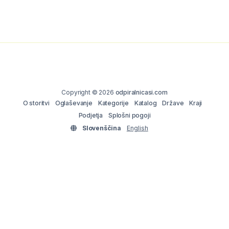
Copyright © 2026
odpiralnicasi.com
O storitvi
Oglaševanje
Kategorije
Katalog
Države
Kraji
Podjetja
Splošni pogoji
Slovenščina
English