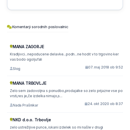
Komentarji sorodnih poslovalnic
MANA ZAGORJE
Kradljivci...nepoducene delavke...podn...ne hodit v to trgovino ker
vas bodo ogoljufali
07. maj 2018 ob 9:52
Slog
MANA TRBOVLJE
Zelo sem zadovoljna s ponudbo,prodajalke so zelo prijazne vse po
vrsti,res je,če izdelka nimajo,s...
24. okt 2020 ob 8:37
Nada Prašnikar
NKD d.o.o. Trbovlje
zelo ustrežljive punce, iskani izdelek so mi našle v drugi