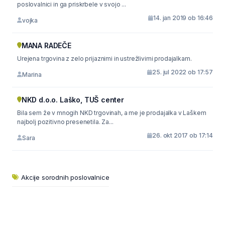
poslovalnici in ga priskrbele v svojo ...
14. jan 2019 ob 16:46
vojka
MANA RADEČE
Urejena trgovina z zelo prijaznimi in ustrežlivimi prodajalkam.
25. jul 2022 ob 17:57
Marina
NKD d.o.o. Laško, TUŠ center
Bila sem že v mnogih NKD trgovinah, a me je prodajalka v Laškem
najbolj pozitivno presenetila. Za...
26. okt 2017 ob 17:14
Sara
Akcije sorodnih poslovalnice