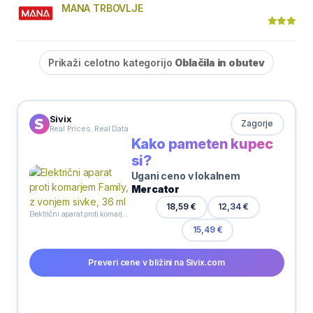
MANA TRBOVLJE
Prikaži celotno kategorijo
Oblačila in obutev
Sivix
Zagorje
Real Prices. Real Data
Kako pameten kupec
si?
Ugani ceno v lokalnem
Mercator
18,59 €
12,34 €
Električni aparat proti komarjem Family, z vonjem sivke, 36 ml
15,49 €
Preveri cene v bližini na Sivix.com