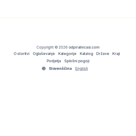
Copyright © 2026
odpiralnicasi.com
O storitvi
Oglaševanje
Kategorije
Katalog
Države
Kraji
Podjetja
Splošni pogoji
Slovenščina
English