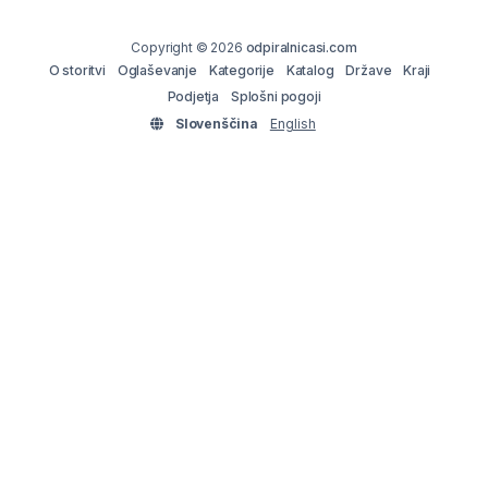
Copyright © 2026
odpiralnicasi.com
O storitvi
Oglaševanje
Kategorije
Katalog
Države
Kraji
Podjetja
Splošni pogoji
Slovenščina
English