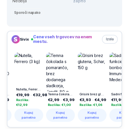
Nedelja
zaprto
Sporoči napako
Cene vseh trgovcev na enem
Sivix
Izola
mestu.
Nutella, Ferrero (3 kg)
, Hello Kitty, čokoladna, 30 g
Temna čokolada s pomarančo, brez dodanega sladkorja, Kandit, 80 g
Grisini brez glutena, Schar, 150 g
Sadni funkcionalni bonboni Multi + Immune Junior, Medex, 60/1
€19,99
–
€32,98
9
€2,99
–
€3,99
€3,93
–
€4,99
€11,99
–
€19,
Razlika:
€12,99
Razlika: €1,00
Razlika: €1,06
Razlika: €8,00
Kupuj
Kupuj
Kupuj
Kupuj
pametno
pametno
pametno
pametno