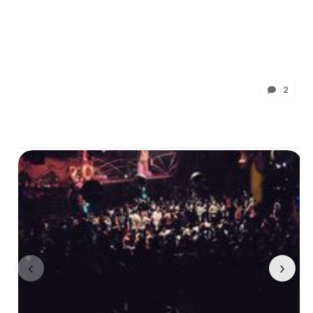
2
‹
›