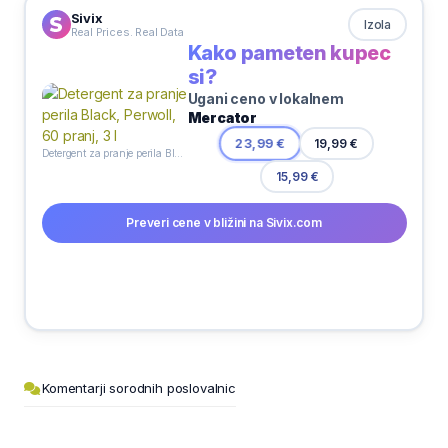
Sivix
Izola
Real Prices. Real Data
Kako pameten kupec
si?
Ugani ceno v lokalnem
Mercator
19,99 €
23,99 €
Detergent za pranje perila Black, Perwoll, 60 pranj, 3 l
15,99 €
Preveri cene v bližini na Sivix.com
Komentarji sorodnih poslovalnic