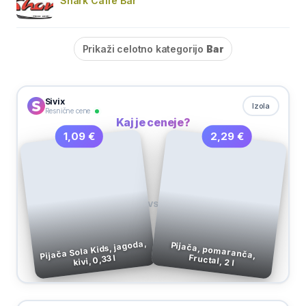
Shark Caffe Bar
Prikaži celotno kategorijo
Bar
Sivix
Izola
Resnične cene
Kaj je ceneje?
2,29 €
1,09 €
VS
Pijača Sola Kids, jagoda,
Pijača, pomaranča,
Fructal, 2 l
kivi, 0,33 l