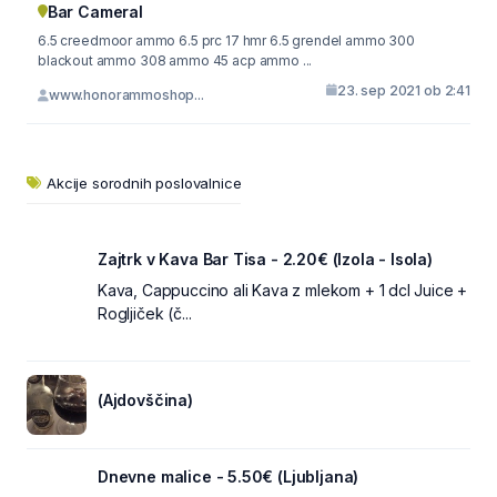
Bar Cameral
6.5 creedmoor ammo 6.5 prc 17 hmr 6.5 grendel ammo 300
blackout ammo 308 ammo 45 acp ammo ...
23. sep 2021 ob 2:41
www.honorammoshop...
Akcije sorodnih poslovalnice
Zajtrk v Kava Bar Tisa - 2.20€ (Izola - Isola)
Kava, Cappuccino ali Kava z mlekom + 1 dcl Juice +
Rogljiček (č...
(Ajdovščina)
Dnevne malice - 5.50€ (Ljubljana)