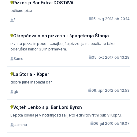
Pizzerija Bar Extra-DOSTAVA
odlične pice
15. avg 2013 ob 20:14
/
Okrepčevalnica pizzeria - špageterija Štorija
izvrsta pizza in poceni....najboljša pizzerija na obali...ne tako
oderuška kakor 33 in primavera....
05. okt 2017 ob 13:28
Samo
La Storia - Koper
dobre juhe insolatni bar
09. apr 2012 ob 12:53
gb
Vojteh Jenko s.p. Bar Lord Byron
Lepota lokala je v notranjosti saj je to edini tovrstni pub v Kopru.
06. jul 2010 ob 19:07
jasmina