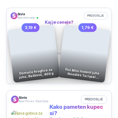
Sivix
PREDOSLJE
Resnične cene
Kaj je ceneje?
1,79 €
3,19 €
VS
Fini Mini Instant juha Noodles Teriyaki
Domače kroglice za
juho, Baškovč, 400 g
Piščanec, 65 g
Sivix
PREDOSLJE
Real Prices. Real Data
Kako pameten kupec
si?