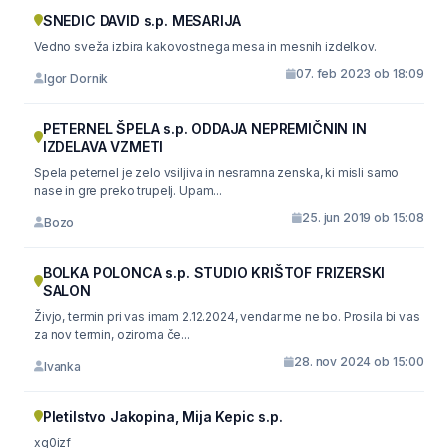
SNEDIC DAVID s.p. MESARIJA
Vedno sveža izbira kakovostnega mesa in mesnih izdelkov.
07. feb 2023 ob 18:09
Igor Dornik
PETERNEL ŠPELA s.p. ODDAJA NEPREMIČNIN IN
IZDELAVA VZMETI
Spela peternel je zelo vsiljiva in nesramna zenska, ki misli samo
nase in gre preko trupelj. Upam...
25. jun 2019 ob 15:08
Bozo
BOLKA POLONCA s.p. STUDIO KRIŠTOF FRIZERSKI
SALON
Živjo, termin pri vas imam 2.12.2024, vendar me ne bo. Prosila bi vas
za nov termin, oziroma če...
28. nov 2024 ob 15:00
Ivanka
Pletilstvo Jakopina, Mija Kepic s.p.
xq0izf