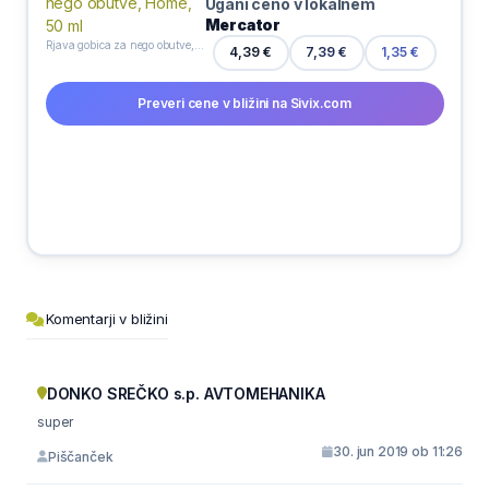
Ugani ceno v lokalnem
Mercator
Rjava gobica za nego obutve, Home, 50 ml
4,39 €
7,39 €
1,35 €
Preveri cene v bližini na Sivix.com
Komentarji v bližini
DONKO SREČKO s.p. AVTOMEHANIKA
super
30. jun 2019 ob 11:26
Piščanček