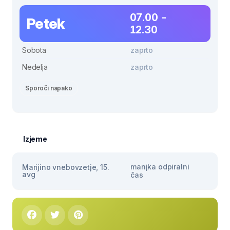
07.00 -
Petek
12.30
Sobota
zaprto
Nedelja
zaprto
Sporoči napako
Izjeme
manjka odpiralni
Marijino vnebovzetje, 15.
avg
čas