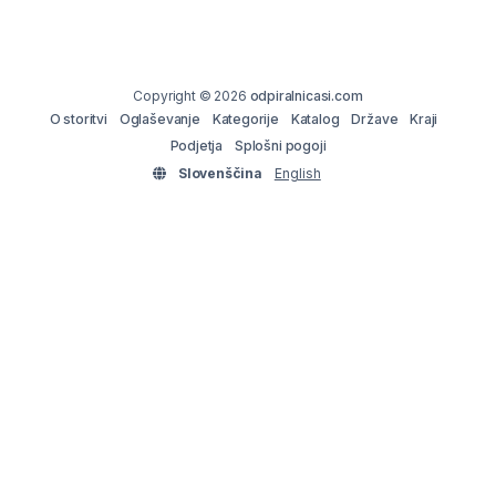
Copyright © 2026
odpiralnicasi.com
O storitvi
Oglaševanje
Kategorije
Katalog
Države
Kraji
Podjetja
Splošni pogoji
Slovenščina
English