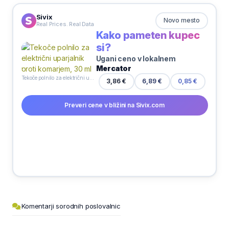
Sivix
Novo mesto
Real Prices. Real Data
Kako pameten kupec
si?
Ugani ceno v lokalnem
Mercator
Tekoče polnilo za električni uparjalnik proti komarjem, 30 ml
6,89 €
3,86 €
0,85 €
Preveri cene v bližini na Sivix.com
Komentarji sorodnih poslovalnic