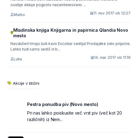
osebje deluje pogosto nezainteresirano ...
11. nov 2017 ob 12:27
Marko
Mladinska knjiga Knjigarna in papirnica Qlandia Novo
mesto
Navdušen! Imajo tudi kavo Escobar vanilija! Prodajalke zelo prijazne.
Lahko tudi samo sediš in b...
14. mar 2017 ob 11:19
Luka
Akcije v bližini
Pestra ponudba piv (Novo mesto)
Pri nas lahko poiskusite več vrst piv (več kot 20
različnih) iz Nem...