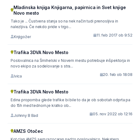
Mladinska knjiga Knjigarna, papirnica in Svet knjige
Novo mesto
Tako je ... Čustvena stanja so na nek način tudi prenosljiva in
nalezljiva. Če nekdo pride v trgo...
11. feb 2017 ob 9:52
Knjigožer
Trafika 3DVA Novo Mesto
Poslovalnica na Šmihelski v Novem mestu potrebuje inšpektorja in
novo ekipo za sodelovanje s stra...
20. feb ob 18:08
Ivica
Trafika 3DVA Novo Mesto
Edina propomba glede trafike bi bile to da je ob sobotah odprta pa
do 15h med tednom.je kratko ob...
05. nov 2022 ob 12:16
Johnny B Bad
AMZS Otočec
Kot clan AMZS sem razocaran nad to poslovalnico. Nekatero