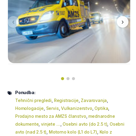
‹
›
Ponudba:
Tehnični pregledi
,
Registracije
,
Zavarovanja
,
Homologacije
,
Servis
,
Vulkanizerstvo
,
Optika
,
Prodajno mesto za AMZS članstvo
,
mednarodne
dokumente
,
vinjete …
,
Osebni avto (do 2.5 t)
,
Osebni
avto (nad 2.5 t)
,
Motorno kolo (L1 do L7)
,
Kolo z