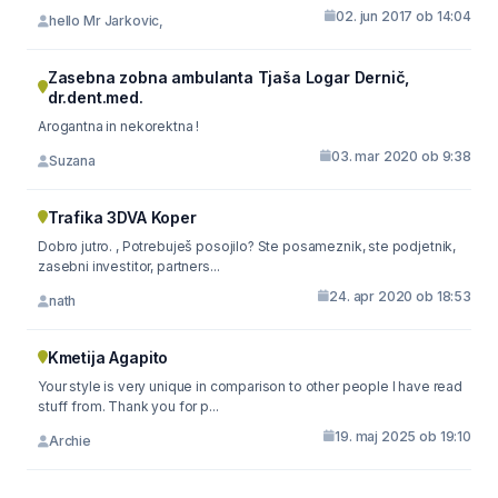
02. jun 2017 ob 14:04
hello Mr Jarkovic,
Zasebna zobna ambulanta Tjaša Logar Dernič,
dr.dent.med.
Arogantna in nekorektna !
03. mar 2020 ob 9:38
Suzana
Trafika 3DVA Koper
Dobro jutro. , Potrebuješ posojilo? Ste posameznik, ste podjetnik,
zasebni investitor, partners...
24. apr 2020 ob 18:53
nath
Kmetija Agapito
Your style is very unique in comparison to other people I have read
stuff from. Thank you for p...
19. maj 2025 ob 19:10
Archie