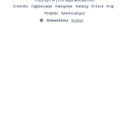
Copyright © 2026
odpiralnicasi.com
O storitvi
Oglaševanje
Kategorije
Katalog
Države
Kraji
Podjetja
Splošni pogoji
Slovenščina
English