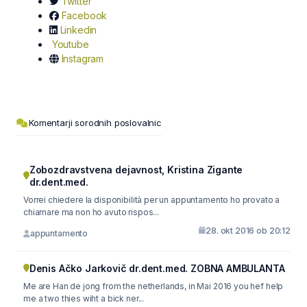
Twitter
Facebook
Linkedin
Youtube
Instagram
Komentarji sorodnih poslovalnic
Zobozdravstvena dejavnost, Kristina Zigante
dr.dent.med.
Vorrei chiedere la disponibilità per un appuntamento ho provato a
chiamare ma non ho avuto rispos...
28. okt 2016 ob 20:12
appuntamento
Denis Ačko Jarkovič dr.dent.med. ZOBNA AMBULANTA
Me are Han de jong from the netherlands, in Mai 2016 you hef help
me a two thies wiht a bick ner...