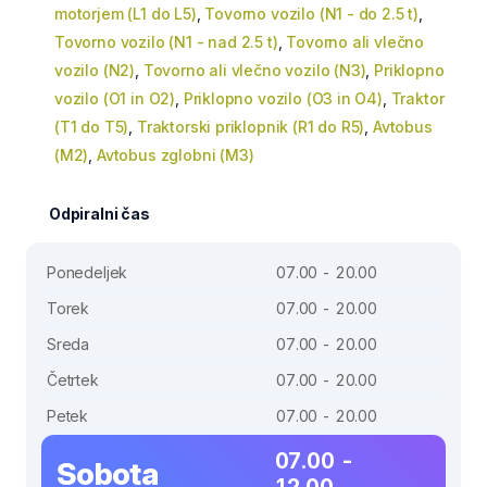
motorjem (L1 do L5)
,
Tovorno vozilo (N1 - do 2.5 t)
,
Tovorno vozilo (N1 - nad 2.5 t)
,
Tovorno ali vlečno
vozilo (N2)
,
Tovorno ali vlečno vozilo (N3)
,
Priklopno
vozilo (O1 in O2)
,
Priklopno vozilo (O3 in O4)
,
Traktor
(T1 do T5)
,
Traktorski priklopnik (R1 do R5)
,
Avtobus
(M2)
,
Avtobus zglobni (M3)
Odpiralni čas
Ponedeljek
07.00 - 20.00
Torek
07.00 - 20.00
Sreda
07.00 - 20.00
Četrtek
07.00 - 20.00
Petek
07.00 - 20.00
07.00 -
Sobota
12.00