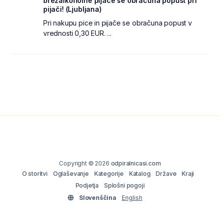
brezalkoholne pijače se obračuna popust pri
pijači! (Ljubljana)
Pri nakupu pice in pijače se obračuna popust v
vrednosti 0,30 EUR. ...
Copyright © 2026
odpiralnicasi.com
O storitvi
Oglaševanje
Kategorije
Katalog
Države
Kraji
Podjetja
Splošni pogoji
Slovenščina
English