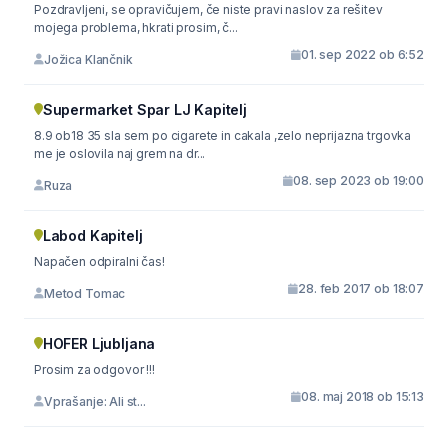
Pozdravljeni, se opravičujem, če niste pravi naslov za rešitev
mojega problema, hkrati prosim, č...
01. sep 2022 ob 6:52
Jožica Klančnik
Supermarket Spar LJ Kapitelj
8.9 ob18 35 sla sem po cigarete in cakala ,zelo neprijazna trgovka
me je oslovila naj grem na dr...
08. sep 2023 ob 19:00
Ruza
Labod Kapitelj
Napačen odpiralni čas!
28. feb 2017 ob 18:07
Metod Tomac
HOFER Ljubljana
Prosim za odgovor !!!
08. maj 2018 ob 15:13
Vprašanje: Ali st...