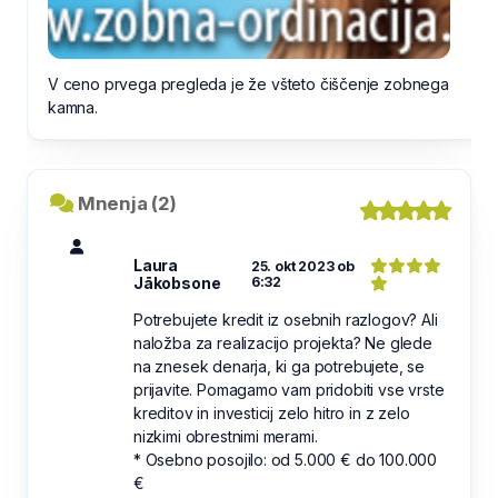
V ceno prvega pregleda je že všteto čiščenje zobnega
kamna.
Mnenja (2)
Laura
25. okt 2023 ob
Jākobsone
6:32
Potrebujete kredit iz osebnih razlogov? Ali
naložba za realizacijo projekta? Ne glede
na znesek denarja, ki ga potrebujete, se
prijavite. Pomagamo vam pridobiti vse vrste
kreditov in investicij zelo hitro in z zelo
nizkimi obrestnimi merami.
* Osebno posojilo: od 5.000 € do 100.000
€