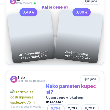
Ljubljana
Resnične cene
Kaj je ceneje?
0,89 €
3,49 €
VS
Orbit Žvečilni gumi
Žvečilni gumiji
Sweetmint, 10 kos
Peppermint, 64 g
Sivix
Ljubljana
Real Prices. Real Data
Kako pameten kupec
si?
Ugani ceno v lokalnem
Mercator
Sredstvo za odstranjevanje madežev, 75 ml
8,79 €
5,79 €
2,79 €