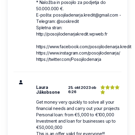
* Naložba in posojilo za podjetja do
50.000.000 €.
E-pošta: posojiladenarja.kredit@gmail.com -
Telegram: @soskredit
Spletna stran:
http://posojilodenarjakredit.wpweb.fr
https://www.facebook.com/posojilodenarja.kredit
https://www.instagram.com/posojilodenarja/
https://twitter.com/Posojilodenarja
Laura
25. okt 2023 ob
Jākobsone
6:26
Get money very quickly to solve all your
financial needs and carry out your projects
Personal loan: from €5,000 to €100,000
Investment and loan for businesses up to
€50,000,000
This is an offer valid for everyone!!!