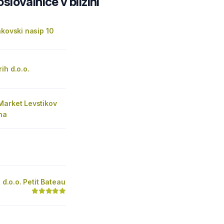
lovalnice v bližini
akovski nasip 10
ih d.o.o.
Market Levstikov
ana
a d.o.o. Petit Bateau