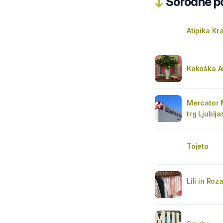
Sorodne pos
Atipika Kr
Kokoška Ar
Mercator 
trg Ljublj
Tojeto
Lili in Roz