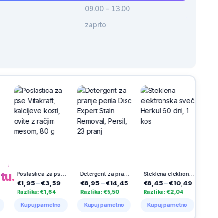
09.00 - 13.00
zaprto
h
na
tu.
Poslastica za pse Vitakraft, kalcijeve kosti, ovite z račjim mesom, 80 g
Detergent za pranje perila Disc Expert Stain Removal, Persil, 23 pranj
Steklena elektronska sveča Herkul 60 dni, 1 kos
,95
–
€3,59
€8,95
–
€14,45
€8,45
–
€10,49
€23,99
–
€2
lika: €1,64
Razlika: €5,50
Razlika: €2,04
Razlika: €1,50
puj pametno
Kupuj pametno
Kupuj pametno
Kupuj pamet