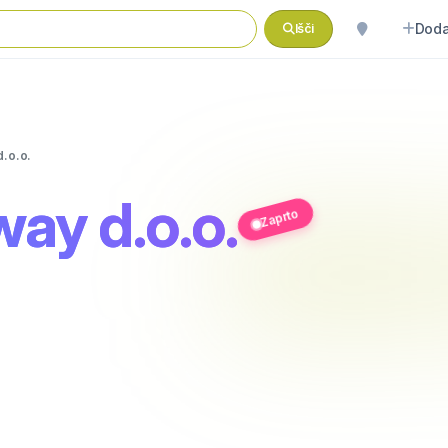
Doda
Išči
.o.o.
ay d.o.o.
Zaprto