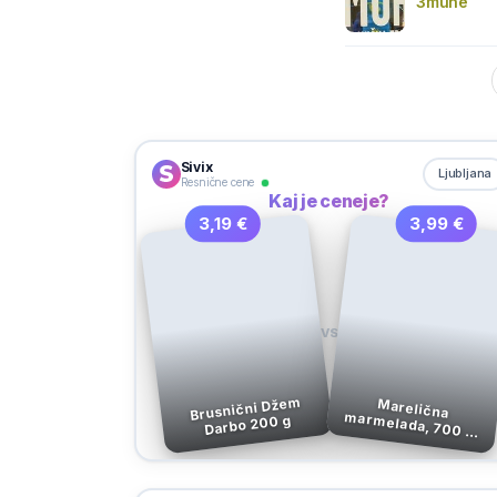
3muhe
Sivix
Ljubljana
Resnične cene
Kaj je ceneje?
3,19 €
3,99 €
VS
Brusnični Džem
Marelična
marmelada, 700 g,
Darbo 200 g
Belsad