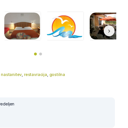
›
,
nastanitev
,
restavracija
,
gostilna
redeljen