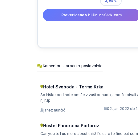
3,99 €
Preveri cene v bližini na Sivix.com
Komentarji sorodnih poslovalnic
Hotel Svoboda - Terme Krka
So hiške pod hotelom še v vaši ponudbi,smo že bivali 
njih,lp
02. jan 2022 ob 
janez nunčič
Hostel Panorama Portorož
Can you tell us more about this? I'd care to find out so