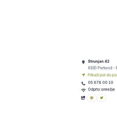
Strunjan 42
6320
Portorož -
Prikaži pot do po
05 678 00 10
Odprto omrežje