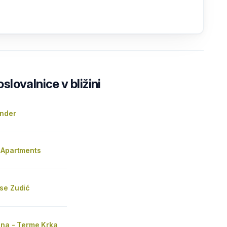
lovalnice v bližini
ander
 Apartments
se Zudić
una - Terme Krka