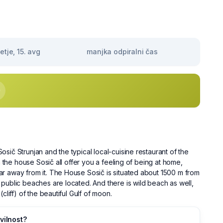
tje, 15. avg
manjka odpiralni čas
sič Strunjan and the typical local-cuisine restaurant of the
in the house Sosič all offer you a feeling of being at home,
r away from it. The House Sosič is situated about 1500 m from
public beaches are located. And there is wild beach as well,
(cliff) of the beautiful Gulf of moon.
vilnost?