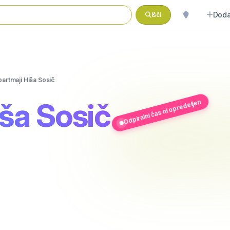
Doda
Išči
artmaji Hiša Sosič
ša Sosič
Odpiralni čas ni opredeljen