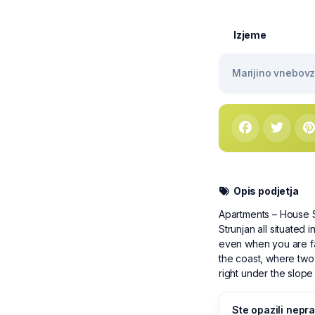
Izjeme
Marijino vnebovze
Opis podjetja
Apartments – House So
Strunjan all situated 
even when you are fa
the coast, where two 
right under the slope 
Ste opazili nepra