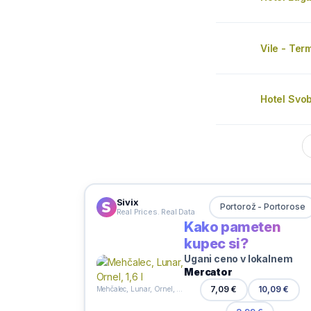
Vile - Ter
Hotel Svo
Sivix
Portorož - Portorose
Real Prices. Real Data
Kako pameten
kupec si?
Ugani ceno v lokalnem
Mercator
10,09 €
7,09 €
Mehčalec, Lunar, Ornel, 1,6 l