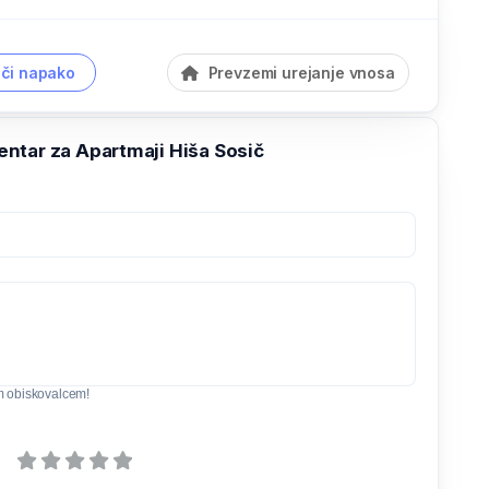
či napako
Prevzemi urejanje vnosa
ntar za Apartmaji Hiša Sosič
m obiskovalcem!