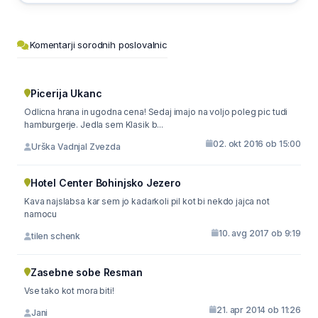
Komentarji sorodnih poslovalnic
Picerija Ukanc
Odlicna hrana in ugodna cena! Sedaj imajo na voljo poleg pic tudi
hamburgerje. Jedla sem Klasik b...
02. okt 2016 ob 15:00
Urška Vadnjal Zvezda
Hotel Center Bohinjsko Jezero
Kava najslabsa kar sem jo kadarkoli pil kot bi nekdo jajca not
namocu
10. avg 2017 ob 9:19
tilen schenk
Zasebne sobe Resman
Vse tako kot mora biti!
21. apr 2014 ob 11:26
Jani