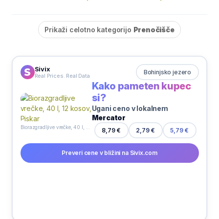
Prikaži celotno kategorijo
Prenočišče
Sivix
Bohinjsko jezero
Real Prices. Real Data
Kako pameten kupec
si?
Ugani ceno v lokalnem
Mercator
Biorazgradljive vrečke, 40 l, 12 kosov, Piskar
8,79 €
2,79 €
5,79 €
Preveri cene v bližini na Sivix.com