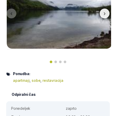
‹
›
Ponudba:
apartmaji
,
sobe
,
restavracija
Odpiralni čas
Ponedeljek
zaprto