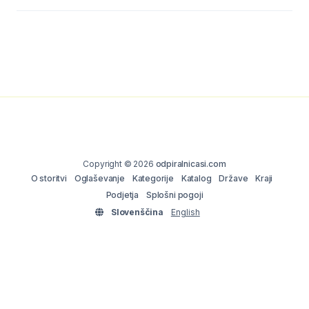
Copyright © 2026
odpiralnicasi.com
O storitvi
Oglaševanje
Kategorije
Katalog
Države
Kraji
Podjetja
Splošni pogoji
Slovenščina
English