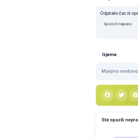
Odpiralni čas ni op
Sporoči napako
Izjeme
Marijino vnebovze
Ste opazili nepra