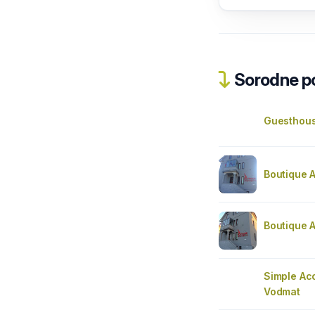
Sorodne pos
Guesthous
Boutique 
Boutique 
Simple A
Vodmat