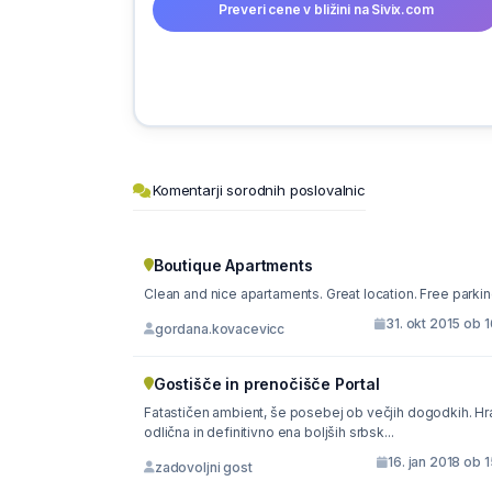
Preveri cene v bližini na Sivix.com
Komentarji sorodnih poslovalnic
Boutique Apartments
Clean and nice apartaments. Great location. Free parkin
31. okt 2015 ob 
gordana.kovacevicc
Gostišče in prenočišče Portal
Fatastičen ambient, še posebej ob večjih dogodkih. Hr
odlična in definitivno ena boljših srbsk...
16. jan 2018 ob 
zadovoljni gost