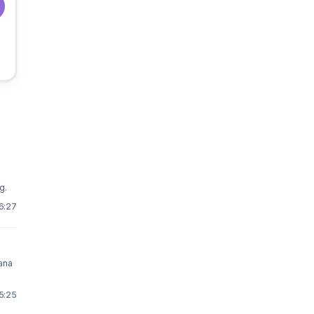
g.
16:27
ana
15:25