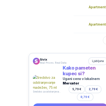
Apartment
Apartment
Sivix
Ljubljana
Real Prices. Real Data
Kako pameten
kupec si?
Ugani ceno v lokalnem
Mercator
5,79 €
2,79 €
Sredstvo za odstranjevanje madežev, 75 ml
8,79 €