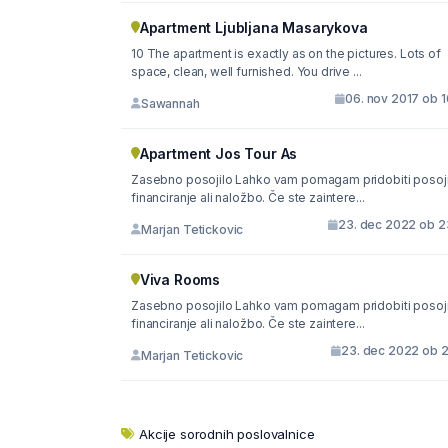
Apartment Ljubljana Masarykova
10 The apartment is exactly as on the pictures. Lots of
space, clean, well furnished. You drive ...
06. nov 2017 ob 1
Sawannah
Apartment Jos Tour As
Zasebno posojilo Lahko vam pomagam pridobiti posoji
financiranje ali naložbo. Če ste zaintere...
23. dec 2022 ob 2
Marjan Tetickovic
Viva Rooms
Zasebno posojilo Lahko vam pomagam pridobiti posoji
financiranje ali naložbo. Če ste zaintere...
23. dec 2022 ob 2
Marjan Tetickovic
Akcije sorodnih poslovalnice