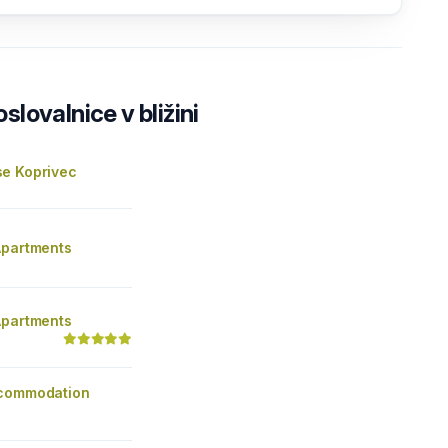
lovalnice v bližini
e Koprivec
Apartments
Apartments
ccommodation