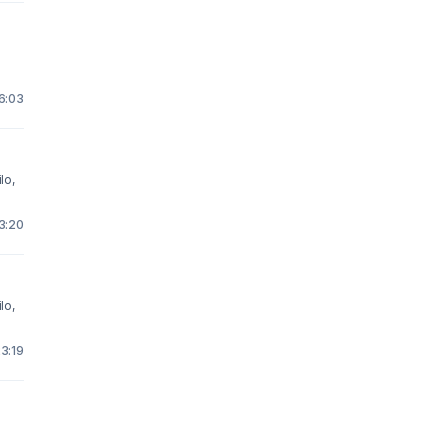
6:03
lo,
3:20
lo,
3:19