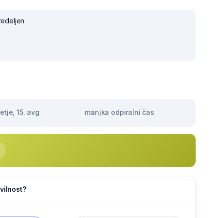
redeljen
tje, 15. avg
manjka odpiralni čas
vilnost?