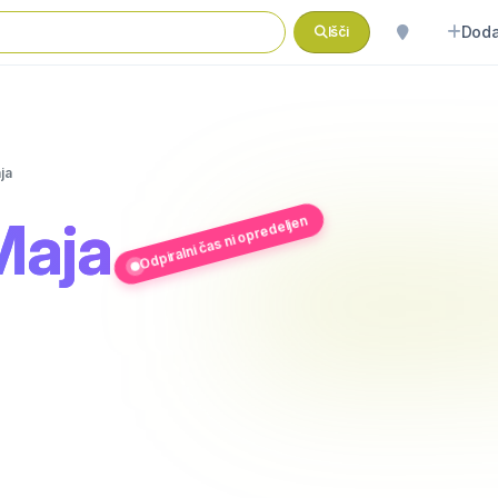
Doda
Išči
ja
Maja
Odpiralni čas ni opredeljen