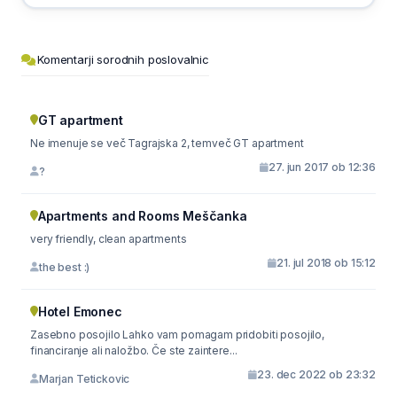
Komentarji sorodnih poslovalnic
GT apartment
Ne imenuje se več Tagrajska 2, temveč GT apartment
27. jun 2017 ob 12:36
?
Apartments and Rooms Meščanka
very friendly, clean apartments
21. jul 2018 ob 15:12
the best :)
Hotel Emonec
Zasebno posojilo Lahko vam pomagam pridobiti posojilo,
financiranje ali naložbo. Če ste zaintere...
23. dec 2022 ob 23:32
Marjan Tetickovic