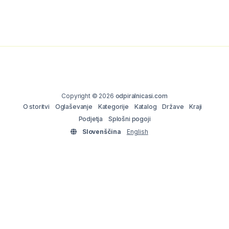
Copyright © 2026
odpiralnicasi.com
O storitvi
Oglaševanje
Kategorije
Katalog
Države
Kraji
Podjetja
Splošni pogoji
Slovenščina
English