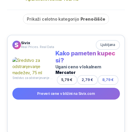
Prikaži celotno kategorijo
Prenočišče
Sivix
Ljubljana
Real Prices. Real Data
Kako pameten kupec
si?
Ugani ceno v lokalnem
Mercator
Sredstvo za odstranjevanje madežev, 75 ml
5,79 €
2,79 €
8,79 €
Preveri cene v bližini na Sivix.com