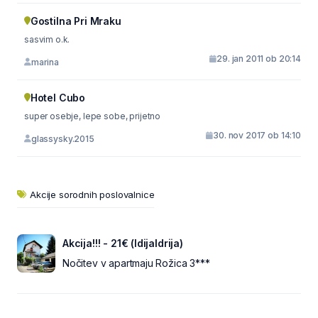
Gostilna Pri Mraku
sasvim o.k.
29. jan 2011 ob 20:14
marina
Hotel Cubo
super osebje, lepe sobe, prijetno
30. nov 2017 ob 14:10
glassysky.2015
Akcije sorodnih poslovalnice
Akcija!!! - 21€ (IdijaIdrija)
Nočitev v apartmaju Rožica 3***