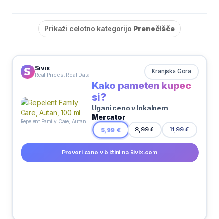
Prikaži celotno kategorijo
Prenočišče
Sivix
Kranjska Gora
Real Prices. Real Data
Kako pameten kupec
si?
Ugani ceno v lokalnem
Mercator
Repelent Family Care, Autan, 100 ml
8,99 €
5,99 €
11,99 €
Preveri cene v bližini na Sivix.com