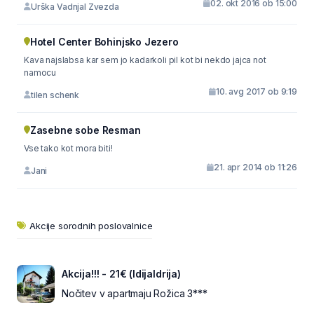
02. okt 2016 ob 15:00
Urška Vadnjal Zvezda
Hotel Center Bohinjsko Jezero
Kava najslabsa kar sem jo kadarkoli pil kot bi nekdo jajca not
namocu
10. avg 2017 ob 9:19
tilen schenk
Zasebne sobe Resman
Vse tako kot mora biti!
21. apr 2014 ob 11:26
Jani
Akcije sorodnih poslovalnice
Akcija!!! - 21€ (IdijaIdrija)
Nočitev v apartmaju Rožica 3***