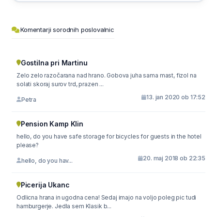
Komentarji sorodnih poslovalnic
Gostilna pri Martinu
Zelo zelo razočarana nad hrano. Gobova juha sama mast, fizol na
solati skoraj surov trd, prazen ...
13. jan 2020 ob 17:52
Petra
Pension Kamp Klin
hello, do you have safe storage for bicycles for guests in the hotel
please?
20. maj 2018 ob 22:35
hello, do you hav...
Picerija Ukanc
Odlicna hrana in ugodna cena! Sedaj imajo na voljo poleg pic tudi
hamburgerje. Jedla sem Klasik b...