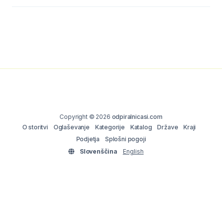
Copyright © 2026
odpiralnicasi.com
O storitvi
Oglaševanje
Kategorije
Katalog
Države
Kraji
Podjetja
Splošni pogoji
Slovenščina
English