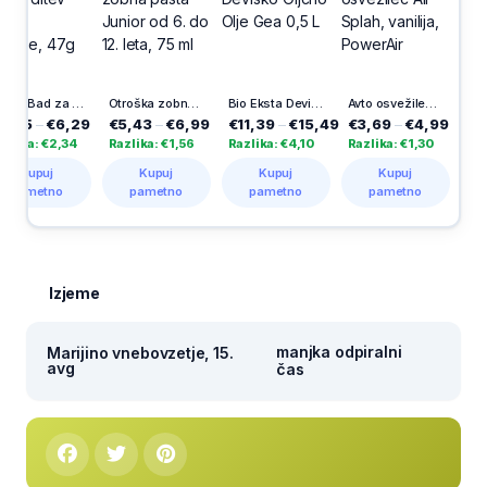
Krema Bad za pritrditev zobne proteze, 47g
Otroška zobna pasta Junior od 6. do 12. leta, 75 ml
Bio Eksta Deviško Oljčno Olje Gea 0,5 L
Avto osvežilec Air Splah, vanilija, PowerAir
€6,29
€5,43
–
€6,99
€11,39
–
€15,49
€3,69
–
€4,99
€2,59
–
€
€2,34
Razlika: €1,56
Razlika: €4,10
Razlika: €1,30
Razlika: €1
j
Kupuj
Kupuj
Kupuj
Kupuj
no
pametno
pametno
pametno
pametn
Izjeme
manjka odpiralni
Marijino vnebovzetje, 15.
avg
čas