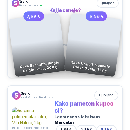
Sivix
Ljubljana
Resnične cene
Kaj je ceneje?
6,59 €
7,69 €
VS
Kava Barcaffe, Single
Origin, Peru, 200 g
Kava Napoli, Nescafe Dolce Gusto, 128 g
Sivix
Ljubljana
Real Prices. Real Data
Kako pameten kupec
si?
Ugani ceno v lokalnem
Mercator
Bio pirina polnozrnata moka, Vila Natura, 1 kg
2,89 €
8,99 €
5,89 €