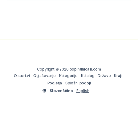
Copyright © 2026
odpiralnicasi.com
O storitvi
Oglaševanje
Kategorije
Katalog
Države
Kraji
Podjetja
Splošni pogoji
Slovenščina
English