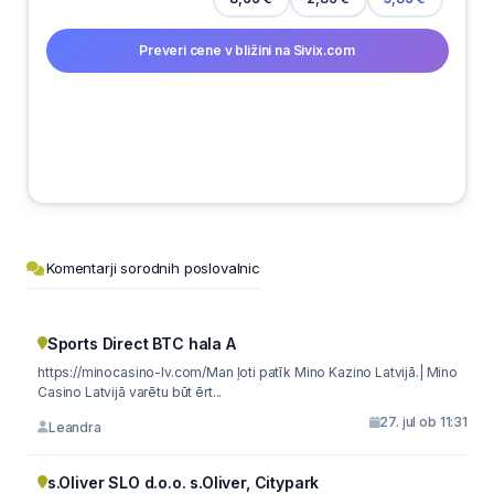
Preveri cene v bližini na Sivix.com
Komentarji sorodnih poslovalnic
Sports Direct BTC hala A
https://minocasino-lv.com/Man ļoti patīk Mino Kazino Latvijā.| Mino
Casino Latvijā varētu būt ērt...
27. jul ob 11:31
Leandra
s.Oliver SLO d.o.o. s.Oliver, Citypark