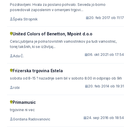
Pozdravljeni. Hvala za poslano pohvalo. Seveda jo bomo
posredovali zaposlenim v omenjeni trgovi...
20. feb 2017 ob 11:17
Špela Stropnik
United Colors of Benetton, Mpoint d.o.o
Cela Ljubljana je polna tovrstnih varnostnikov pa tudi varnostnic,
torej takšnih, ki se izživljaj...
06. okt 2021 ob 17:54
Ada Č.
Frizerska trgovina Estela
sobota od 8-15 ? nazadnje sem bil v soboto 8.00 in odpirajo ob 9ih
20. feb 2014 ob 19:31
robi
Primamusic
trgovine ni vec
24. sep 2016 ob 18:54
Gordana Radovanovic