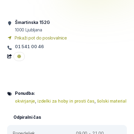
Šmartinska 152G
1000
Ljubljana
Prikaži pot do poslovalnice
01 541 00 46
Ponudba:
okvirjanje
,
izdelki za hoby in prosti čas
,
šolski material
Odpiralni čas
Ponedeljek
09.00 - 21.00