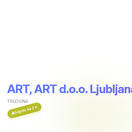
ART, ART d.o.o. Ljubljan
TRGOVINA
Odprto še 2 h