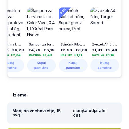
-30%
-25%
Pričvrstilna krema za zobne proteze Neutral, 47 g, Blend-a-dent
Šampon za barvane lase Color Vive, 0.4 l, L'Oréal Paris Elseve
Svinčnik Pilot, tehnični, Super grip z minica, Pilot
Zvezek A4 črtni, Target Speed
€6,29
€4,79
–
€6,19
€2,58
–
€3,69
€1,31
–
€2,49
€2,62
–
€
€2,34
Razlika: €1,40
Razlika: €1,11
Razlika: €1,18
Razlika: €1
j
Kupuj
Kupuj
Kupuj
Kupuj
no
pametno
pametno
pametno
pametn
Izjeme
manjka odpiralni
Marijino vnebovzetje, 15.
avg
čas