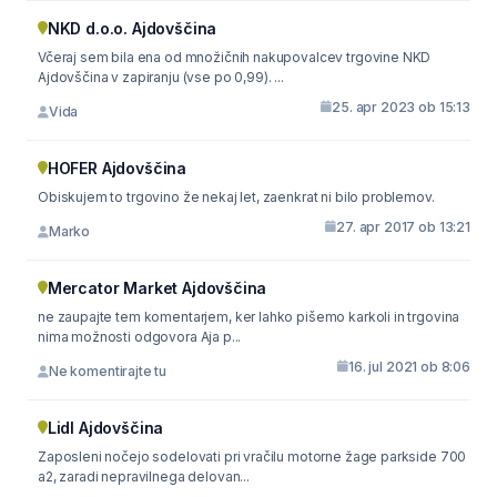
NKD d.o.o. Ajdovščina
Včeraj sem bila ena od množičnih nakupovalcev trgovine NKD
Ajdovščina v zapiranju (vse po 0,99). ...
25. apr 2023 ob 15:13
Vida
HOFER Ajdovščina
Obiskujem to trgovino že nekaj let, zaenkrat ni bilo problemov.
27. apr 2017 ob 13:21
Marko
Mercator Market Ajdovščina
ne zaupajte tem komentarjem, ker lahko pišemo karkoli in trgovina
nima možnosti odgovora Aja p...
16. jul 2021 ob 8:06
Ne komentirajte tu
Lidl Ajdovščina
Zaposleni nočejo sodelovati pri vračilu motorne žage parkside 700
a2, zaradi nepravilnega delovan...