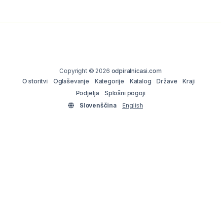
Copyright © 2026
odpiralnicasi.com
O storitvi
Oglaševanje
Kategorije
Katalog
Države
Kraji
Podjetja
Splošni pogoji
Slovenščina
English