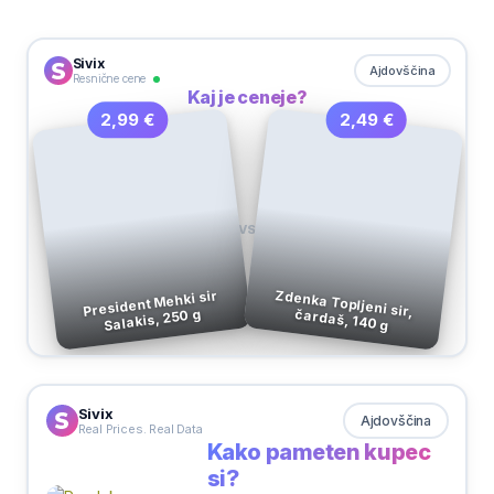
Sivix
Ajdovščina
Resnične cene
Kaj je ceneje?
2,49 €
2,99 €
VS
President Mehki sir
Salakis, 250 g
Zdenka Topljeni sir, čardaš, 140 g
Sivix
Ajdovščina
Real Prices. Real Data
Kako pameten kupec
si?