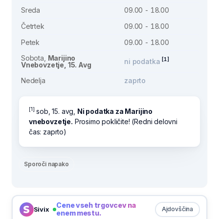
Sreda
09.00 - 18.00
Četrtek
09.00 - 18.00
Petek
09.00 - 18.00
Sobota,
Marijino
[1]
ni podatka
Vnebovzetje, 15. Avg
Nedelja
zaprto
[1]
sob, 15. avg,
Ni podatka za Marijino
vnebovzetje.
Prosimo pokličite! (Redni delovni
čas: zaprto)
Sporoči napako
Cene vseh trgovcev na
Sivix
Ajdovščina
enem mestu.