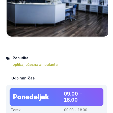
Ponudba:
optika
,
očesna ambulanta
Odpiralni čas
09.00 -
Ponedeljek
18.00
Torek
09.00 - 18.00