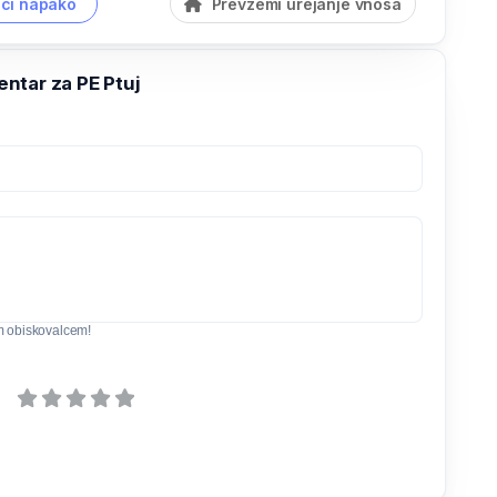
či napako
Prevzemi urejanje vnosa
ntar za PE Ptuj
m obiskovalcem!