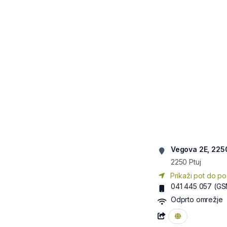
Vegova 2E, 2250
2250
Ptuj
Prikaži pot do po
041 445 057
(GS
Odprto omrežje