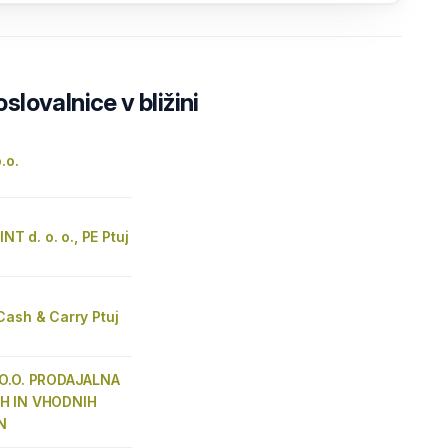
lovalnice v bližini
.o.
INT d. o. o., PE Ptuj
Cash & Carry Ptuj
O.O. PRODAJALNA
H IN VHODNIH
N