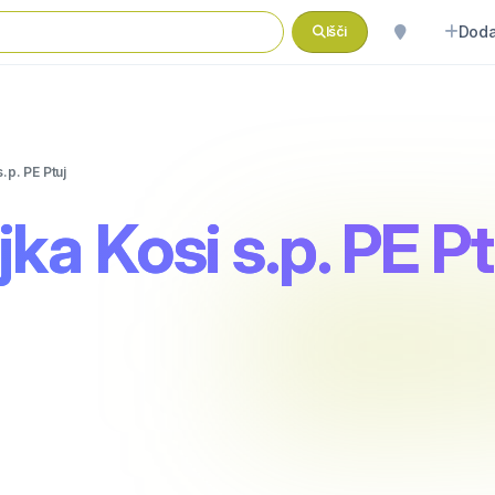
Doda
Išči
.p. PE Ptuj
ka Kosi s.p. PE Pt