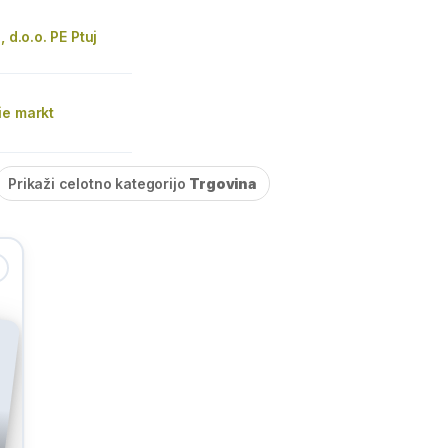
, d.o.o. PE Ptuj
ie markt
Prikaži celotno kategorijo
Trgovina