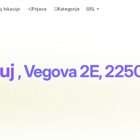
j lokacijo
Prijava
Kategorije
SL
uj
, Vegova 2E, 2250