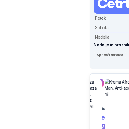
Četr
Petek
Sobota
Nedelja
Nedelje in praznik
Sporoči napako
Sivix
Ptuj
Cene vse
trgovcev 