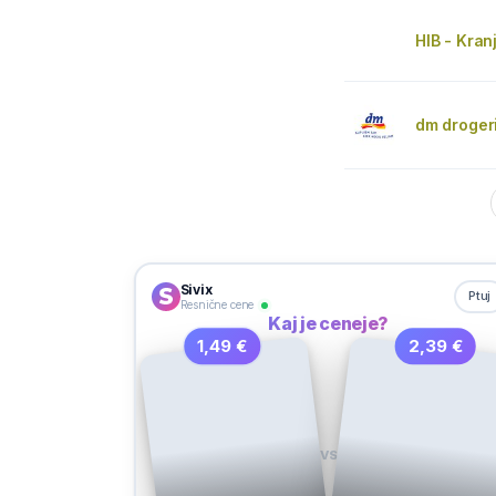
HIB - Kranj
dm droger
Sivix
Ptuj
Resnične cene
Kaj je ceneje?
1,49 €
2,39 €
VS