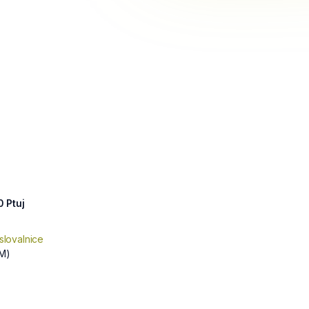
 Ptuj
slovalnice
M)