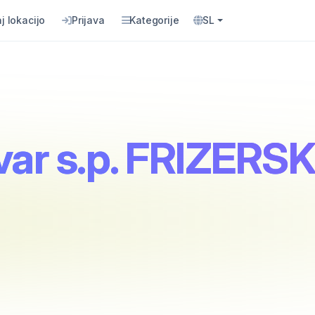
j lokacijo
Prijava
Kategorije
SL
evar s.p. FRIZE