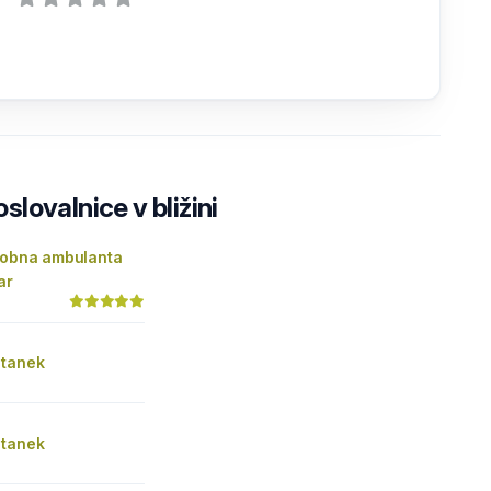
lovalnice v bližini
 zobna ambulanta
ar
stanek
stanek