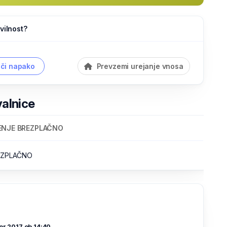
vilnost?
či napako
Prevzemi urejanje vnosa
valnice
ENJE BREZPLAČNO
REZPLAČNO
pr 2017 ob 14:40