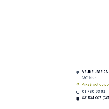
VELIKE LESE 2A
1301
Krka
Prikaži pot do po
01 780 63 61
031 534 007
(GS