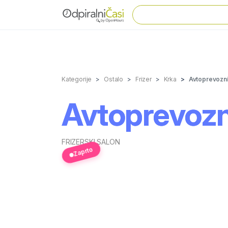
Kategorije
Ostalo
Frizer
Krka
Avtoprevozn
Avtoprevozn
FRIZERSKI SALON
Zaprto