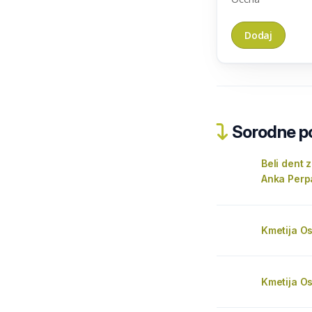
Sorodne pos
Beli dent
Anka Perp
Kmetija O
Kmetija O