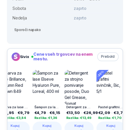
Sobota
zaprto
Nedelja
zaprto
Sporoči napako
Cene vseh trgovcev na enem
Sivix
Prebold
mestu.
-30%
Barva za lase Brillance, Autumn Red Brown 849
Šampon za lase Elseve Hyaluron Pure, Loreal, 400 ml
Detergent za strojno pomivanje posode, Duo Gel Grease, Somat Excellence, 60/1
Pastel grafitni svinčnik, Bic, 5/1
95
–
€9,79
€4,79
–
€6,15
€13,50
–
€26,99
€2,09
–
€3,79
€1,3
ika: €3,84
Razlika: €1,36
Razlika: €13,49
Razlika: €1,70
Razlik
Kupuj
Kupuj
Kupuj
Kupuj
K