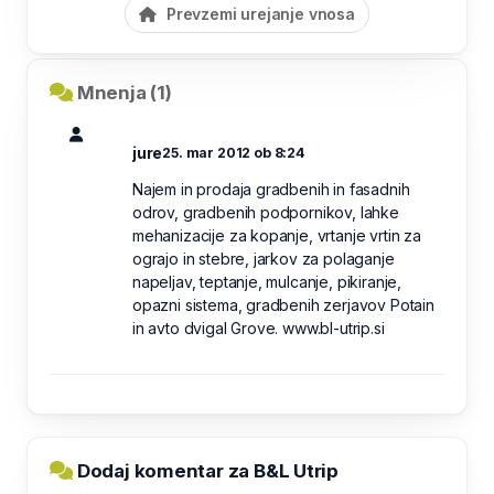
Prevzemi urejanje vnosa
Mnenja (1)
jure
25. mar 2012 ob 8:24
Najem in prodaja gradbenih in fasadnih
odrov, gradbenih podpornikov, lahke
mehanizacije za kopanje, vrtanje vrtin za
ograjo in stebre, jarkov za polaganje
napeljav, teptanje, mulcanje, pikiranje,
opazni sistema, gradbenih zerjavov Potain
in avto dvigal Grove. www.bl-utrip.si
Dodaj komentar za B&L Utrip