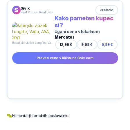
Sivix
Prebold
Real Prices. Real Data
Kako pameten kupec
si?
Ugani ceno v lokalnem
Mercator
Baterijski vložek Longlife, Varta, AAA, 20/1
12,99 €
9,99 €
6,99 €
Preveri cene v bližini na Sivix.com
Komentarji sorodnih poslovalnic