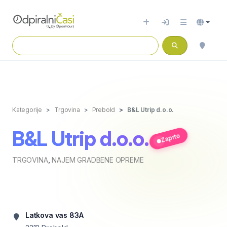
Kategorije
Trgovina
Prebold
B&L Utrip d.o.o.
B&L Utrip d.o.o.
Zaprto
TRGOVINA
,
NAJEM GRADBENE OPREME
Latkova vas 83A