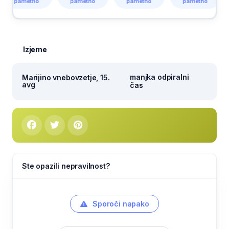
ametno
pametno
pametno
pametno
pa
Izjeme
manjka odpiralni
Marijino vnebovzetje, 15.
avg
čas
Ste opazili nepravilnost?
Sporoči napako