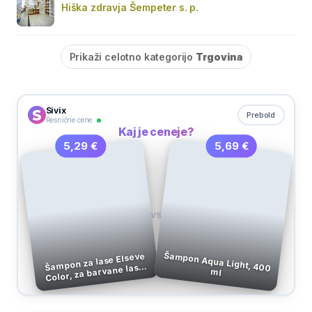
Hiška zdravja Šempeter s. p.
Prikaži celotno kategorijo
Trgovina
Sivix
Prebold
Resnične cene
Kaj je ceneje?
5,69 €
5,29 €
VS
Šampon Aqua Light, 400
Šampon za lase Elseve
Color, za barvane lase,
ml
Loreal, 250 ml