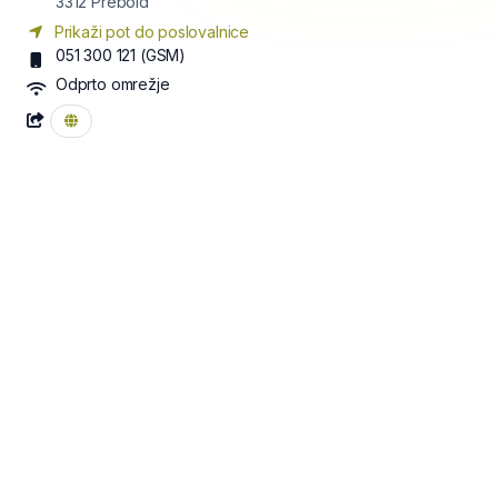
3312
Prebold
Prikaži pot do poslovalnice
051 300 121
(GSM)
Odprto omrežje