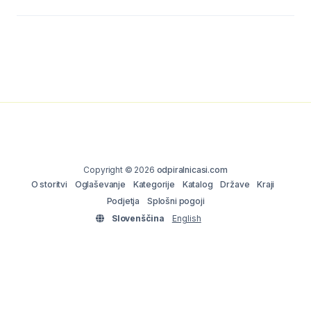
Copyright © 2026
odpiralnicasi.com
O storitvi
Oglaševanje
Kategorije
Katalog
Države
Kraji
Podjetja
Splošni pogoji
Slovenščina
English