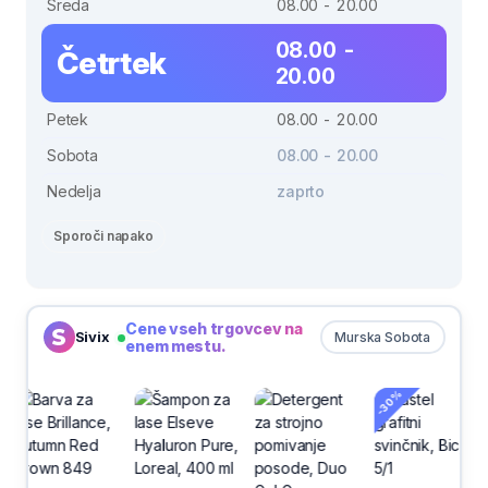
Sreda
08.00 - 20.00
08.00 -
Četrtek
20.00
Petek
08.00 - 20.00
Sobota
08.00 - 20.00
Nedelja
zaprto
Sporoči napako
Cene vseh trgovcev na
Sivix
Murska Sobota
enem mestu.
-30%