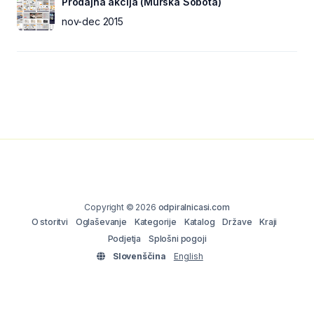
Prodajna akcija (Murska Sobota)
nov-dec 2015
Copyright © 2026
odpiralnicasi.com
O storitvi
Oglaševanje
Kategorije
Katalog
Države
Kraji
Podjetja
Splošni pogoji
Slovenščina
English