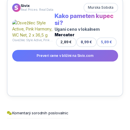
Sivix
Murska Sobota
Real Prices. Real Data
Kako pameten kupec
si?
Ugani ceno v lokalnem
Mercator
Osvežilec Style Active, Pink Harmony, WC Net, 2 x 36,5 g
2,89 €
8,99 €
5,89 €
Preveri cene v bližini na Sivix.com
Komentarji sorodnih poslovalnic