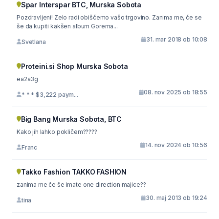
Spar Interspar BTC, Murska Sobota
Pozdravljeni! Zelo radi obiščemo vašo trgovino. Zanima me, če se
še da kupiti kakšen album Gorema...
31. mar 2018 ob 10:08
Svetlana
Proteini.si Shop Murska Sobota
ea2a3g
08. nov 2025 ob 18:55
* * * $3,222 paym...
Big Bang Murska Sobota, BTC
Kako jih lahko pokličem?????
14. nov 2024 ob 10:56
Franc
Takko Fashion TAKKO FASHION
zanima me če še imate one direction majice??
30. maj 2013 ob 19:24
tina