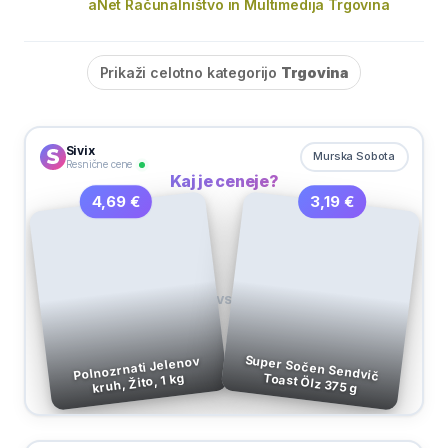
aNet Računalništvo in Multimedija Trgovina
Prikaži celotno kategorijo
Trgovina
Sivix
Murska Sobota
Resnične cene
Kaj je ceneje?
3,19 €
4,69 €
VS
Polnozrnati Jelenov
Super Sočen Sendvič Toast Ölz 375 g
kruh, Žito, 1 kg