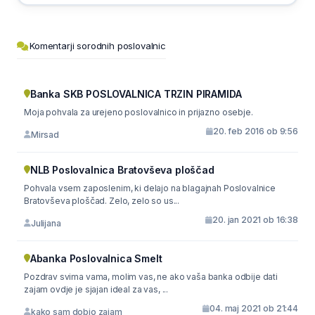
Komentarji sorodnih poslovalnic
Banka SKB POSLOVALNICA TRZIN PIRAMIDA
Moja pohvala za urejeno poslovalnico in prijazno osebje.
20. feb 2016 ob 9:56
Mirsad
NLB Poslovalnica Bratovševa ploščad
Pohvala vsem zaposlenim, ki delajo na blagajnah Poslovalnice
Bratovševa ploščad. Zelo, zelo so us...
20. jan 2021 ob 16:38
Julijana
Abanka Poslovalnica Smelt
Pozdrav svima vama, molim vas, ne ako vaša banka odbije dati
zajam ovdje je sjajan ideal za vas, ...
04. maj 2021 ob 21:44
kako sam dobio zajam