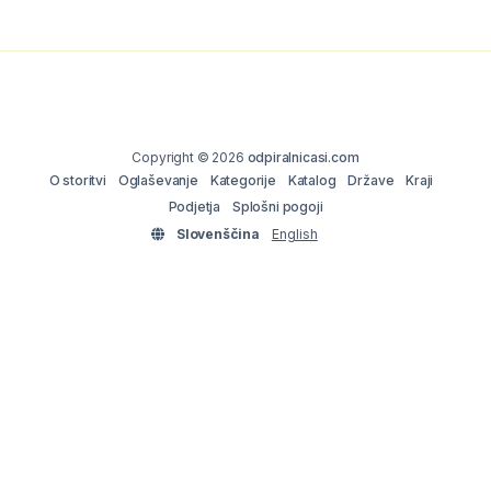
Copyright © 2026
odpiralnicasi.com
O storitvi
Oglaševanje
Kategorije
Katalog
Države
Kraji
Podjetja
Splošni pogoji
Slovenščina
English