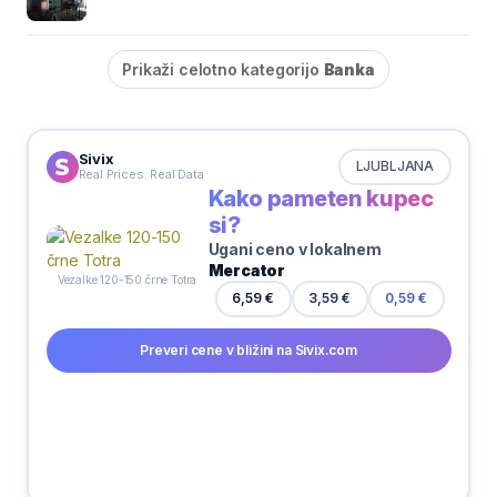
Prikaži celotno kategorijo
Banka
Sivix
LJUBLJANA
Real Prices. Real Data
Kako pameten kupec
si?
Ugani ceno v lokalnem
Mercator
Vezalke 120-150 črne Totra
3,59 €
6,59 €
0,59 €
Preveri cene v bližini na Sivix.com