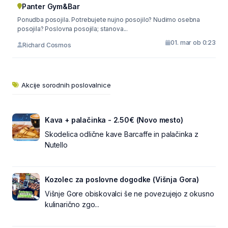
Panter Gym&Bar
Ponudba posojila. Potrebujete nujno posojilo? Nudimo osebna
posojila? Poslovna posojila; stanova...
01. mar ob 0:23
Richard Cosmos
Akcije sorodnih poslovalnice
Kava + palačinka - 2.50€ (Novo mesto)
Skodelica odlične kave Barcaffe in palačinka z
Nutello
Kozolec za poslovne dogodke (Višnja Gora)
Višnje Gore obiskovalci še ne povezujejo z okusno
kulinarično zgo...