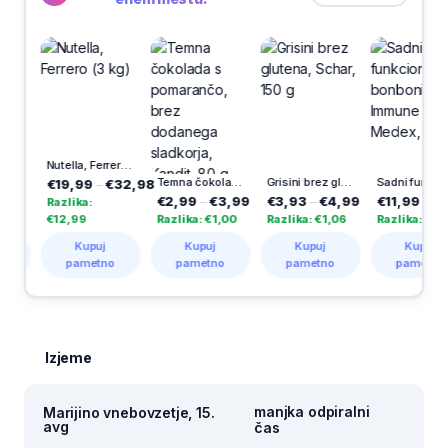
Nutella, Ferrero (3 kg)
Temna čokolada s pomarančo, brez dodanega sladkorja, Kandit, 80 g
Grisini brez glutena, Schar, 150 g
Sadni funkcionalni bonboni Multi + Immune Junior, Medex, 60/1
€19,99
–
€32,98
€2,99
–
€3,99
€3,93
–
€4,99
€11,99
–
€19,99
Razlika:
€12,99
Razlika: €1,00
Razlika: €1,06
Razlika: €8,00
Kupuj
Kupuj
Kupuj
Kupuj
pametno
pametno
pametno
pametno
Izjeme
manjka odpiralni
Marijino vnebovzetje, 15.
avg
čas