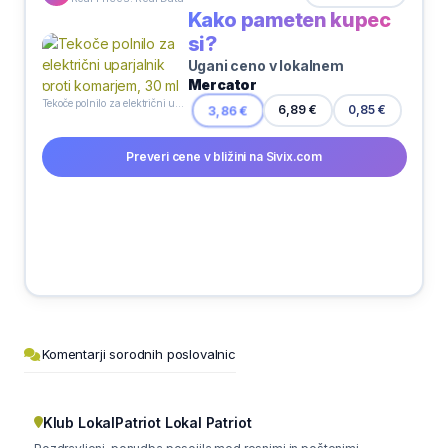
Kako pameten kupec
si?
Ugani ceno v lokalnem
Mercator
Tekoče polnilo za električni uparjalnik proti komarjem, 30 ml
0,85 €
3,86 €
6,89 €
Preveri cene v bližini na Sivix.com
Komentarji sorodnih poslovalnic
Klub LokalPatriot Lokal Patriot