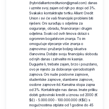
(hybridalliantcreditunion@gmail.com) danas
i uzmite svoj zajam od njih po stopi od 3%.
Svakako kontaktirajte tvrtku Alliant Credit
Union i svi će vaši financijski problemi biti
riješeni. Oni surađuju s odjelima za
osiguranje, obradu, financiranje i drugim
odjelima. Svaki od ovih timova dolazi s
ogromnim bogatstvom znanja. To im
omogućuje stjecanje više znanja o
zajmovima i pružanje boljeg iskustva
članovima. Dobijte svoju financijsku slobodu
od njih danas i zahvalite mi kasnije.
Dugujete li, trebate zajam, brzo i pouzdano,
ovo je mjesto za dobivanje vjerodostojnih
zajmova. Oni nude poslovne zajmove,
studentske zajmove, stambene zajmove,
osobne zajmove itd. Kamatna stopa zajma
od 3%. Kontaktirajte nas danas. Imate priliku
dobiti gotovinski kredit u iznosu od 2000 (€
$£) - 5.000.000 - 100.000.000 (€$£) s
mogućnostima otplate od 1 godine do 45