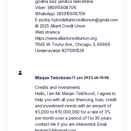
godina bez jamstva nekretnine.
Viber: 385915608706
WhatsApp: 385915608706
E-pošta: hybridalliantcreditunion@gmail.com
© 2025 Alliant Credit Union
Web stranica:
https://www.alliantcreditunion.org
11545 W. Touhy Ave., Chicago, IL 60666
Usmjeravanje #271081528
Marjan Tetickovic
17. jan 2023 ob 19:56
Credits and investments
Hello, I am Mr. Marjan Tetičkovič, I agree to
help you with all your financing, loan, credit
and investment needs with an amount of
€5,000 to €10,000,000 for a rate of 3%
per month over a period of 1 to 30 years.
contact me if you are interested. Email:
tmarjan24@gmail.com