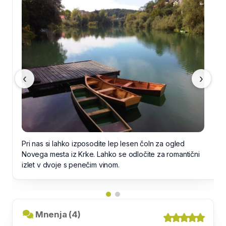
Pri nas lahko poiskusite več vrst piv (več kot 20
različnih) iz Nemčije, Belgije, Nizozemske, Amerike,
Anglije, Škotske, Irske..
‹
›
Mnenja (4)