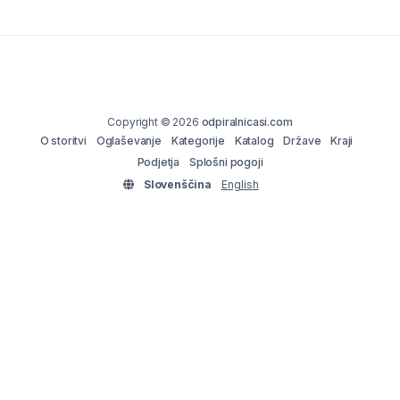
Copyright © 2026
odpiralnicasi.com
O storitvi
Oglaševanje
Kategorije
Katalog
Države
Kraji
Podjetja
Splošni pogoji
Slovenščina
English