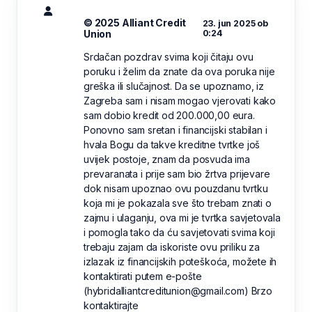
© 2025 Alliant Credit
23. jun 2025 ob
Union
0:24
Srdačan pozdrav svima koji čitaju ovu
poruku i želim da znate da ova poruka nije
greška ili slučajnost. Da se upoznamo, iz
Zagreba sam i nisam mogao vjerovati kako
sam dobio kredit od 200.000,00 eura.
Ponovno sam sretan i financijski stabilan i
hvala Bogu da takve kreditne tvrtke još
uvijek postoje, znam da posvuda ima
prevaranata i prije sam bio žrtva prijevare
dok nisam upoznao ovu pouzdanu tvrtku
koja mi je pokazala sve što trebam znati o
zajmu i ulaganju, ova mi je tvrtka savjetovala
i pomogla tako da ću savjetovati svima koji
trebaju zajam da iskoriste ovu priliku za
izlazak iz financijskih poteškoća, možete ih
kontaktirati putem e-pošte
(hybridalliantcreditunion@gmail.com) Brzo
kontaktirajte