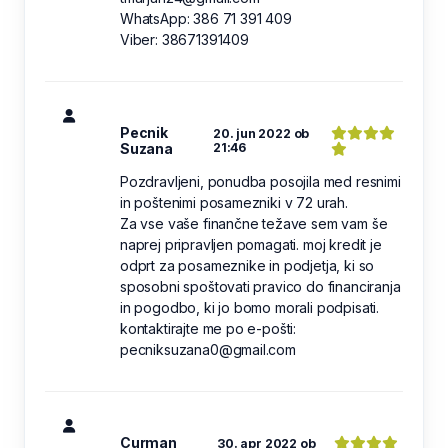
WhatsApp: 386 71 391 409
Viber: 38671391409
Pecnik
20. jun 2022 ob
Suzana
21:46
Pozdravljeni, ponudba posojila med resnimi
in poštenimi posamezniki v 72 urah.
Za vse vaše finančne težave sem vam še
naprej pripravljen pomagati. moj kredit je
odprt za posameznike in podjetja, ki so
sposobni spoštovati pravico do financiranja
in pogodbo, ki jo bomo morali podpisati.
kontaktirajte me po e-pošti:
pecniksuzana0@gmail.com
Curman
30. apr 2022 ob