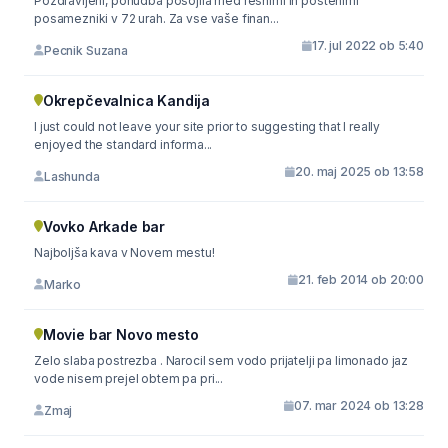
Pozdravljeni, ponudba posojila med resnimi in poštenimi
posamezniki v 72 urah. Za vse vaše finan...
17. jul 2022 ob 5:40
Pecnik Suzana
Okrepčevalnica Kandija
I just could not leave your site prior to suggesting that I really
enjoyed the standard informa...
20. maj 2025 ob 13:58
Lashunda
Vovko Arkade bar
Najboljša kava v Novem mestu!
21. feb 2014 ob 20:00
Marko
Movie bar Novo mesto
Zelo slaba postrezba . Narocil sem vodo prijatelji pa limonado jaz
vode nisem prejel obtem pa pri...
07. mar 2024 ob 13:28
Zmaj