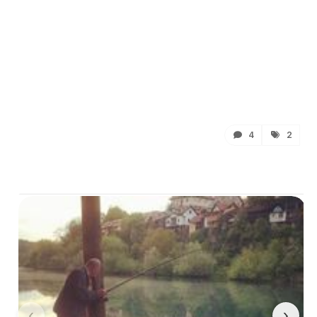
4
2
‹
›